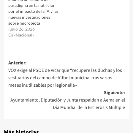
paradigma en la nutrición
por el impacto de la IA y las
nuevas investigaciones
sobre microbiota
junio 26, 2026
En «Nacional»
Navegación
Anterior:
VOX exige al PSOE de Vícar que “recupere las duchas y los
de
vestuarios del campo de fútbol municipal tras varios
entradas
meses inutilizables por legionella»
Siguiente:
Ayuntamiento, Diputación y Junta respaldan a Aema en el
Día Mundial de la Esclerosis Múltiple
Más historias