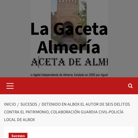
Saltar
al
contenido
La Gaceta
Almería
Menú
primario
INICIO
SUCESOS
DETENIDO EN ALBOX EL AUTOR DE SEIS DELITOS
CONTRA EL PATRIMONIO, COLABORACIÓN GUARDIA CIVIL-POLICÍA
LOCAL DE ALBOX
Sucesos