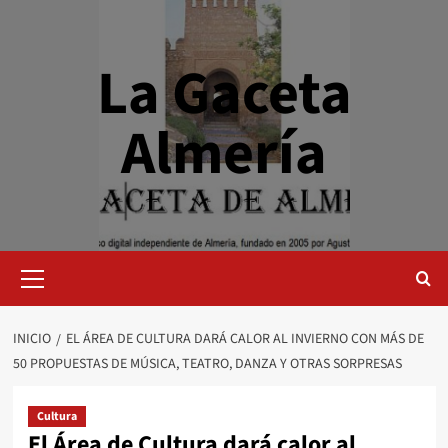
Saltar
al
contenido
La Gaceta
Almería
Menú
primario
INICIO
EL ÁREA DE CULTURA DARÁ CALOR AL INVIERNO CON MÁS DE
50 PROPUESTAS DE MÚSICA, TEATRO, DANZA Y OTRAS SORPRESAS
Cultura
El Área de Cultura dará calor al