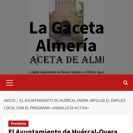
Saltar
al
contenido
La Gaceta
Almería
Menú
primario
INICIO
EL AYUNTAMIENTO DE HUÉRCAL-OVERA IMPULSA EL EMPLEO
LOCAL CON EL PROGRAMA «ANDALUCÍA ACTIVA»
Provincia
El Ayuntamiento de Huércal-Overa