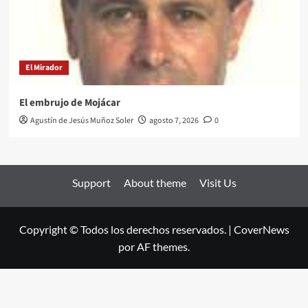
El Mirador
El embrujo de Mojácar
Agustín de Jesús Muñoz Soler
agosto 7, 2026
0
Support
About theme
Visit Us
Copyright © Todos los derechos reservados.
|
CoverNews
por AF themes.