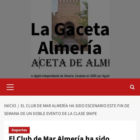
Saltar
al
contenido
La Gaceta
Almería
Menú
primario
INICIO
EL CLUB DE MAR ALMERÍA HA SIDO ESCENARIO ESTE FIN DE
SEMANA DE UN DOBLE EVENTO DE LA CLASE SNIPE
Deportes
El Club de Mar Almería ha sido