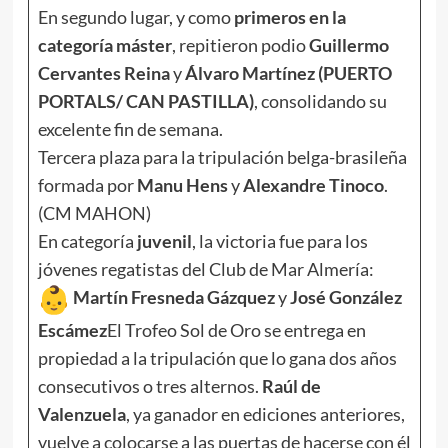
En segundo lugar, y como
primeros en la
categoría máster
, repitieron podio
Guillermo
Cervantes Reina
y
Álvaro Martínez (PUERTO
PORTALS/ CAN PASTILLA)
, consolidando su
excelente fin de semana.
Tercera plaza para la tripulación belga-brasileña
formada por
Manu Hens
y
Alexandre Tinoco
.
(CM MAHON)
En categoría
juvenil
, la victoria fue para los
jóvenes regatistas del Club de Mar Almería:
Martín Fresneda Gázquez
y
José González
Escámez
El Trofeo Sol de Oro se entrega en
propiedad a la tripulación que lo gana dos años
consecutivos o tres alternos.
Raúl de
Valenzuela
, ya ganador en ediciones anteriores,
vuelve a colocarse a las puertas de hacerse con él