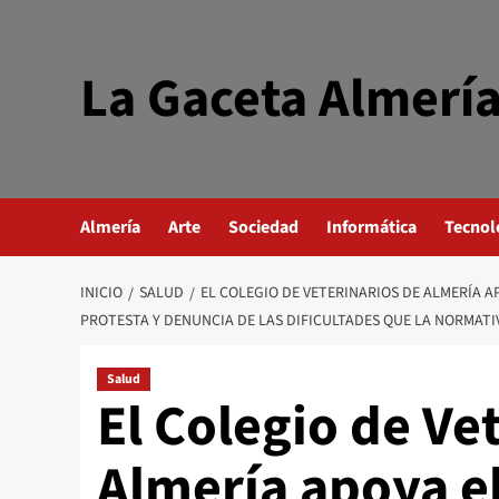
Saltar
al
contenido
La Gaceta Almerí
Almería
Arte
Sociedad
Informática
Tecnol
INICIO
SALUD
EL COLEGIO DE VETERINARIOS DE ALMERÍA 
PROTESTA Y DENUNCIA DE LAS DIFICULTADES QUE LA NORMATIV
Salud
El Colegio de Ve
Almería apoya el