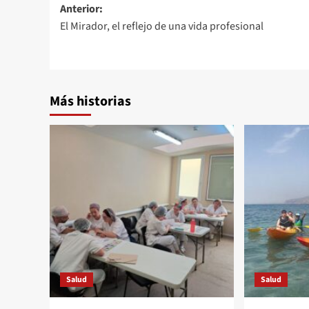
Navegación
Anterior:
El Mirador, el reflejo de una vida profesional
de
entradas
Más historias
Salud
Salud