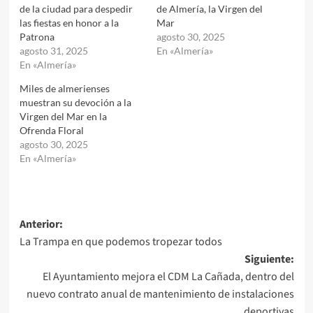
de la ciudad para despedir
de Almería, la Virgen del
las fiestas en honor a la
Mar
Patrona
agosto 30, 2025
agosto 31, 2025
En «Almería»
En «Almería»
Miles de almerienses
muestran su devoción a la
Virgen del Mar en la
Ofrenda Floral
agosto 30, 2025
En «Almería»
Navegación
Anterior:
La Trampa en que podemos tropezar todos
de
Siguiente:
entradas
El Ayuntamiento mejora el CDM La Cañada, dentro del
nuevo contrato anual de mantenimiento de instalaciones
deportivas