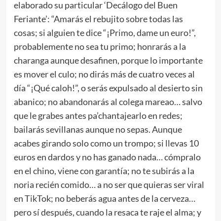
elaborado su particular ‘Decálogo del Buen
Feriante’: “Amarás el rebujito sobre todas las
cosas; si alguien te dice “¡Primo, dame un euro!”,
probablemente no sea tu primo; honrarás a la
charanga aunque desafinen, porque lo importante
es mover el culo; no dirás más de cuatro veces al
día “¡Qué caloh!”, o serás expulsado al desierto sin
abanico; no abandonarás al colega mareao… salvo
que le grabes antes pa’chantajearlo en redes;
bailarás sevillanas aunque no sepas. Aunque
acabes girando solo como un trompo; si llevas 10
euros en dardos y no has ganado nada… cómpralo
en el chino, viene con garantía; no te subirás a la
noria recién comido… a no ser que quieras ser viral
en TikTok; no beberás agua antes de la cerveza…
pero sí después, cuando la resaca te raje el alma; y