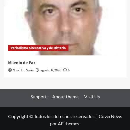
Periodismo Alternativo y de Misterio
Milenio de Paz
Miski Liu Suria
agosto 6, 2026
0
Support
About theme
Visit Us
Copyright © Todos los derechos reservados.
|
CoverNews
por AF themes.