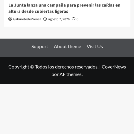
La Junta lanza una campaña para prevenir las caídas en
altura desde cubiertas ligeras
GabinetedePrensa
agosto 7, 2026
0
Support
About theme
Visit Us
Copyright © Todos los derechos reservados.
|
CoverNews
por AF themes.