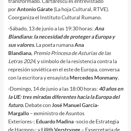
transformado. Cărtărescu es entrevistado
por
Antonio Gárate
(La hoja Cultural, RTVE).
Coorganiza el Instituto Cultural Rumano.
·Sábado, 13 de junio a las 19:30 horas:
Ana
Blandiana: la necesidad de proteger a Europa y
sus valores.
La poeta rumana
Ana
Blandiana
,
Premio Princesa de Asturias de las
Letras 2024
, y símbolo de la resistencia contra la
represión soviética en el este de Europa, conversa
con la escritora y ensayista
Mercedes Monmany
.
·Domingo, 14 de junio a las 18:00 horas:
40 años en
la UE: tres miradas diferentes hacia la Europa del
futuro.
Debate con
José Manuel García-
Margallo
– exministro de Asuntos
Exteriores-;
Eduardo Madina
-socio de Estrategia
de Harmon-; y
Lilith Verstrynge
– Exsecretaria de