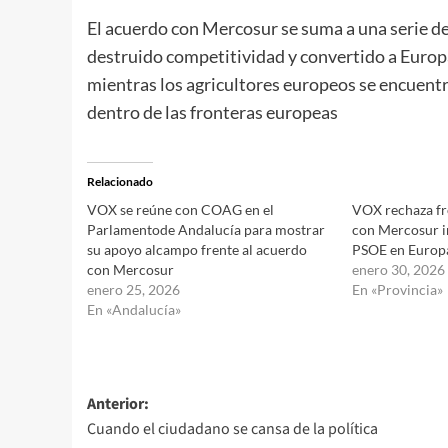
El acuerdo con Mercosur se suma a una serie de
destruido competitividad y convertido a Europ
mientras los agricultores europeos se encuent
dentro de las fronteras europeas
Relacionado
VOX se reúne con COAG en el
VOX rechaza fr
Parlamentode Andalucía para mostrar
con Mercosur i
su apoyo alcampo frente al acuerdo
PSOE en Europ
con Mercosur
enero 30, 2026
enero 25, 2026
En «Provincia»
En «Andalucía»
Navegación
Anterior:
Cuando el ciudadano se cansa de la política
de