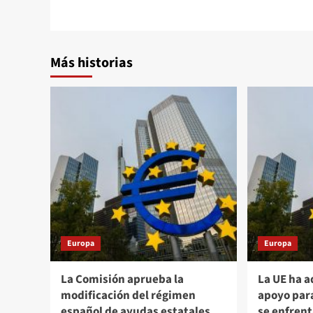
entradas
Más historias
Europa
Europa
La Comisión aprueba la
La UE ha 
modificación del régimen
apoyo para
español de ayudas estatales
se enfrenta