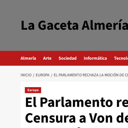
Saltar
al
contenido
La Gaceta Almerí
Almería
Arte
Sociedad
Informática
Tecnol
INICIO
EUROPA
EL PARLAMENTO RECHAZA LA MOCIÓN DE C
Europa
El Parlamento r
Censura a Von d