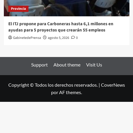
Provincia
El ITJ propone para Carboneras hasta 6,1 millones en
ayudas para 5 proyectos que crearán 55 empleos
GabinetedePrensa
agosto 5, 2026
0
Support
About theme
Visit Us
Copyright © Todos los derechos reservados.
|
CoverNews
por AF themes.