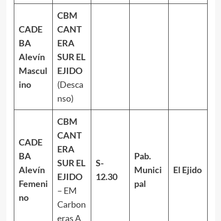
CBM
CADE
CANT
BA
ERA
Alevín
SUR EL
Mascul
EJIDO
ino
(Desca
nso)
CBM
CANT
CADE
ERA
BA
Pab.
SUR EL
S-
Alevín
Munici
El Ejido
EJIDO
12.30
Femeni
pal
– EM
no
Carbon
eras A