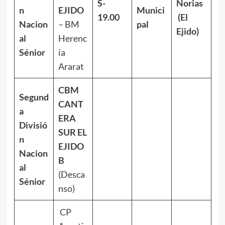
S-
Norias
n
EJIDO
Munici
19.00
(El
Nacion
– BM
pal
Ejido)
al
Herenc
Sénior
ia
Ararat
CBM
Segund
CANT
a
ERA
Divisió
SUR EL
n
EJIDO
Nacion
B
al
(Desca
Sénior
nso)
CP