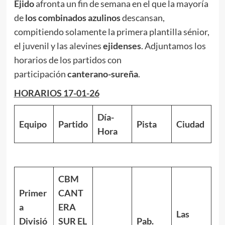
Ejido
afronta un fin de semana en el que la mayoría
de
los combinados azulinos
descansan,
compitiendo solamente la primera plantilla sénior,
el juvenil y las alevines
ejidenses
. Adjuntamos los
horarios de los partidos con
participación
canterano-sureña
.
HORARIOS 17-01-26
Día-
Equipo
Partido
Pista
Ciudad
Hora
CBM
Primer
CANT
a
ERA
Las
Divisió
SUR EL
Pab.