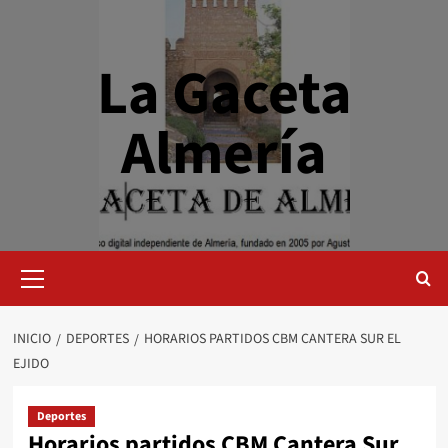
Saltar
al
contenido
La Gaceta
Almería
Menú
primario
INICIO
DEPORTES
HORARIOS PARTIDOS CBM CANTERA SUR EL
EJIDO
Deportes
Horarios partidos CBM Cantera Sur