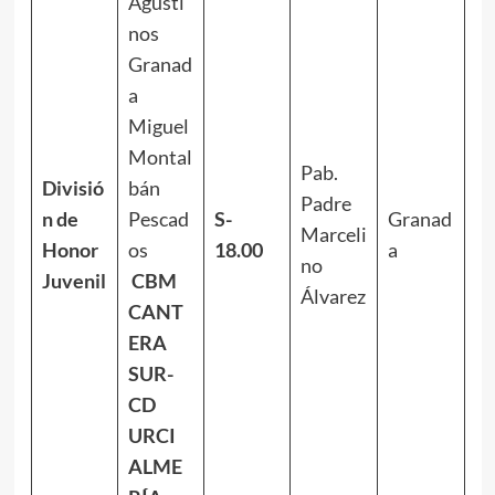
Agusti
nos
Granad
a
Miguel
Montal
Pab.
Divisió
bán
Padre
n de
Pescad
S-
Granad
Marceli
Honor
os
18.00
a
no
Juvenil
CBM
Álvarez
CANT
ERA
SUR-
CD
URCI
ALME