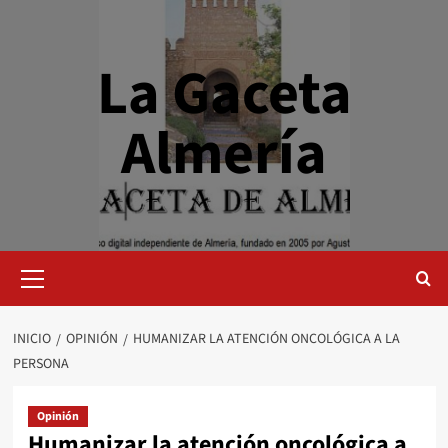
Saltar
al
contenido
La Gaceta
Almería
Menú
primario
INICIO
OPINIÓN
HUMANIZAR LA ATENCIÓN ONCOLÓGICA A LA
PERSONA
Opinión
Humanizar la atención oncológica a