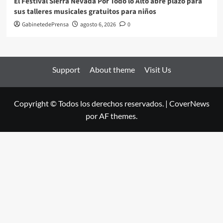
El Festival Sierra Nevada Por Todo lo Alto abre plazo para
sus talleres musicales gratuitos para niños
GabinetedePrensa
agosto 6, 2026
0
Support
About theme
Visit Us
Copyright © Todos los derechos reservados.
|
CoverNews
por AF themes.