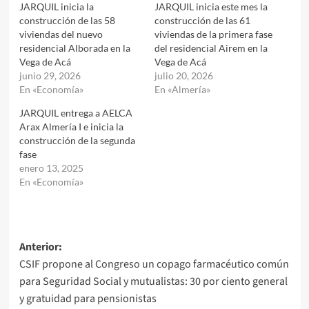
JARQUIL inicia la
JARQUIL inicia este mes la
construcción de las 58
construcción de las 61
viviendas del nuevo
viviendas de la primera fase
residencial Alborada en la
del residencial Airem en la
Vega de Acá
Vega de Acá
junio 29, 2026
julio 20, 2026
En «Economía»
En «Almería»
JARQUIL entrega a AELCA
Arax Almería I e inicia la
construcción de la segunda
fase
enero 13, 2025
En «Economía»
Navegación
Anterior:
CSIF propone al Congreso un copago farmacéutico común
de
para Seguridad Social y mutualistas: 30 por ciento general
entradas
y gratuidad para pensionistas