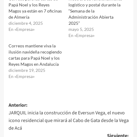
Papá Noel y los Reyes
logístico y postal durante la
Magos ya están en 7 oficinas
“Semana de la
de Almería
Administración Abierta
diciembre 4, 2025
2025”
En «Empresa»
mayo 5, 2025
En «Empresa»
Correos mantiene viva la
ilusión navideña recogiendo
cartas para Papá Noel y los
Reyes Magos en Andalucía
diciembre 19, 2025
En «Empresa»
Navegación
Anterior:
JARQUIL inicia la construcción de Eversun Vega, el nuevo
de
icono residencial que mirará al Cabo de Gata desde la Vega
entradas
de Acá
Siguiente: