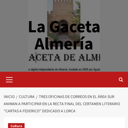
Saltar
al
contenido
La Gaceta
Almería
Menú
primario
INICIO
CULTURA
TRES OFICINAS DE CORREOS EN EL ÁREA SUR
ANIMAN A PARTICIPAR EN LA RECTA FINAL DEL CERTAMEN LITERARIO
“CARTAS A FEDERICO” DEDICADO A LORCA
Cultura