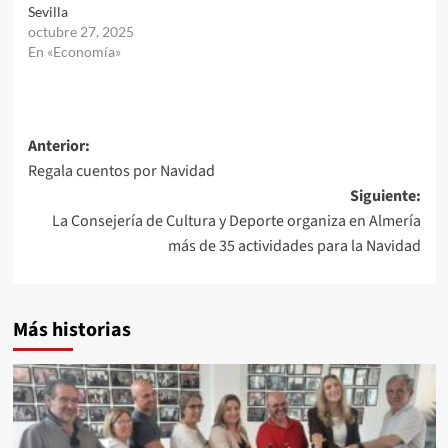
Sevilla
octubre 27, 2025
En «Economía»
Navegación
Anterior:
Regala cuentos por Navidad
de
Siguiente:
entradas
La Consejería de Cultura y Deporte organiza en Almería
más de 35 actividades para la Navidad
Más historias