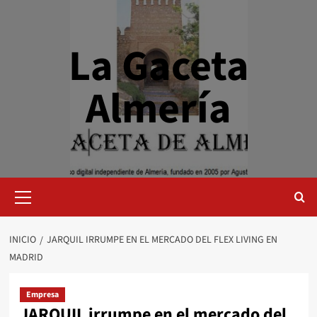
Saltar
al
contenido
La Gaceta
Almería
Menú
primario
INICIO
JARQUIL IRRUMPE EN EL MERCADO DEL FLEX LIVING EN
MADRID
Empresa
JARQUIL irrumpe en el mercado del