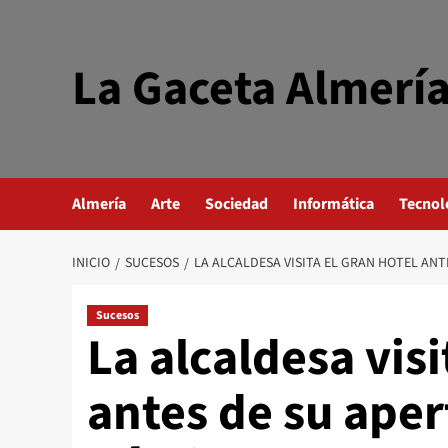
Saltar
al
contenido
La Gaceta Almerí
Almería
Arte
Sociedad
Informática
Tecnol
INICIO
SUCESOS
LA ALCALDESA VISITA EL GRAN HOTEL AN
Sucesos
La alcaldesa visi
antes de su aper