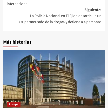
entradas
internacional
Siguiente:
La Policía Nacional en El Ejido desarticula un
«supermercado de la droga» y detiene a 4 personas
Más historias
Europa