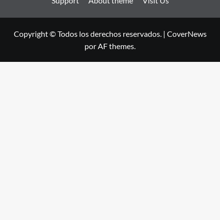
Support
About theme
Visit Us
Copyright © Todos los derechos reservados.
|
CoverNews
por AF themes.