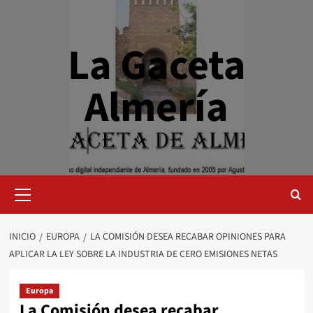
Saltar
al
contenido
La Gaceta
Almería
Menú
primario
INICIO
EUROPA
LA COMISIÓN DESEA RECABAR OPINIONES PARA
APLICAR LA LEY SOBRE LA INDUSTRIA DE CERO EMISIONES NETAS
Europa
La Comisión desea recabar