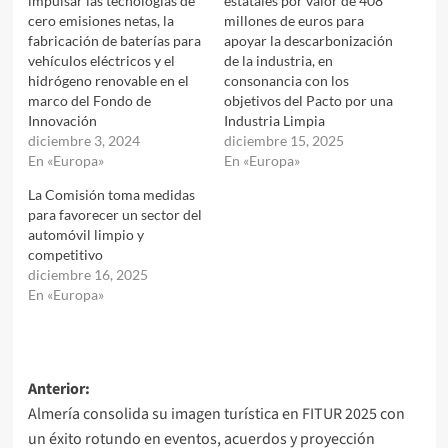
impulsar las tecnologías de
estatales por valor de 408
cero emisiones netas, la
millones de euros para
fabricación de baterías para
apoyar la descarbonización
vehículos eléctricos y el
de la industria, en
hidrógeno renovable en el
consonancia con los
marco del Fondo de
objetivos del Pacto por una
Innovación
Industria Limpia
diciembre 3, 2024
diciembre 15, 2025
En «Europa»
En «Europa»
La Comisión toma medidas
para favorecer un sector del
automóvil limpio y
competitivo
diciembre 16, 2025
En «Europa»
Navegación
Anterior:
Almería consolida su imagen turística en FITUR 2025 con
de
un éxito rotundo en eventos, acuerdos y proyección