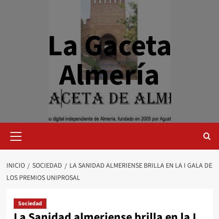
Saltar
al
contenido
La Gaceta
Almería
Menú
primario
INICIO
SOCIEDAD
LA SANIDAD ALMERIENSE BRILLA EN LA I GALA DE
LOS PREMIOS UNIPROSAL
Sociedad
La Sanidad almeriense brilla en la I