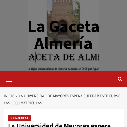
Saltar
al
contenido
La Gaceta
Almería
Menú
primario
INICIO
LA UNIVERSIDAD DE MAYORES ESPERA SUPERAR ESTE CURSO
LAS 1.000 MATRÍCULAS
Universidad
La Universidad de Mayores espera