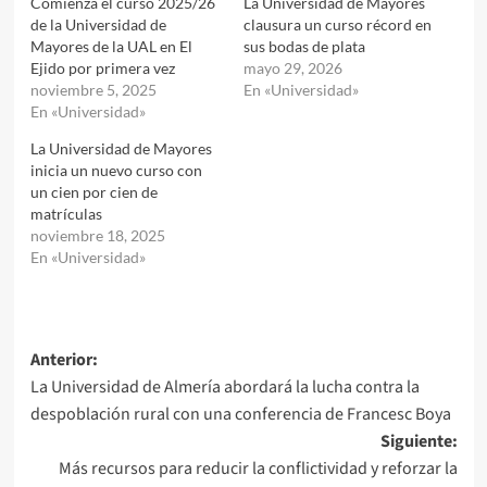
Comienza el curso 2025/26
La Universidad de Mayores
de la Universidad de
clausura un curso récord en
Mayores de la UAL en El
sus bodas de plata
Ejido por primera vez
mayo 29, 2026
noviembre 5, 2025
En «Universidad»
En «Universidad»
La Universidad de Mayores
inicia un nuevo curso con
un cien por cien de
matrículas
noviembre 18, 2025
En «Universidad»
Navegación
Anterior:
La Universidad de Almería abordará la lucha contra la
de
despoblación rural con una conferencia de Francesc Boya
entradas
Siguiente:
Más recursos para reducir la conflictividad y reforzar la