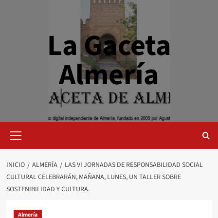
Saltar
al
contenido
La Gaceta
Almería
Menú
primario
INICIO
ALMERÍA
LAS VI JORNADAS DE RESPONSABILIDAD SOCIAL
CULTURAL CELEBRARÁN, MAÑANA, LUNES, UN TALLER SOBRE
SOSTENIBILIDAD Y CULTURA.
Almería