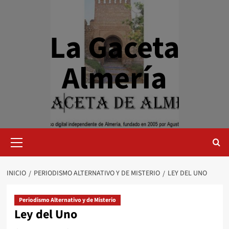
Saltar
al
contenido
La Gaceta
Almería
Menú
primario
INICIO
PERIODISMO ALTERNATIVO Y DE MISTERIO
LEY DEL UNO
Periodismo Alternativo y de Misterio
Ley del Uno