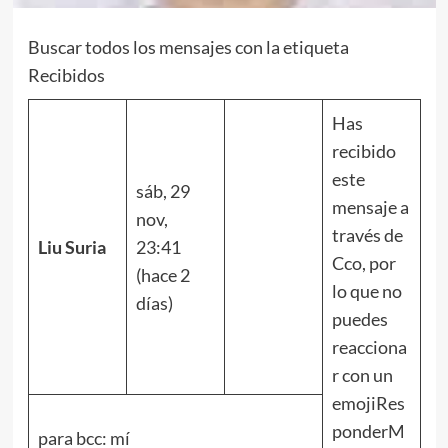
Buscar todos los mensajes con la etiqueta
Recibidos
Has
recibido
este
sáb, 29
mensaje a
nov,
través de
Liu Suria
23:41
Cco, por
(hace 2
lo que no
días)
puedes
reacciona
r con un
emojiRes
ponderM
para bcc: mí