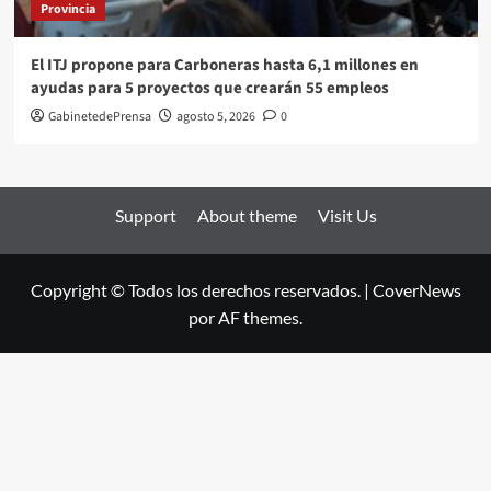
Provincia
El ITJ propone para Carboneras hasta 6,1 millones en
ayudas para 5 proyectos que crearán 55 empleos
GabinetedePrensa
agosto 5, 2026
0
Support
About theme
Visit Us
Copyright © Todos los derechos reservados.
|
CoverNews
por AF themes.