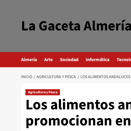
Saltar
al
contenido
La Gaceta Almerí
Almería
Arte
Sociedad
Informática
Tecnol
INICIO
AGRICULTURA Y PESCA
LOS ALIMENTOS ANDALUCES 
Agricultura y Pesca
Los alimentos a
promocionan en