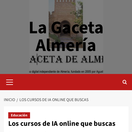
Saltar
al
contenido
La Gaceta
Almería
Menú
primario
INICIO
LOS CURSOS DE IA ONLINE QUE BUSCAS
Educación
Los cursos de IA online que buscas