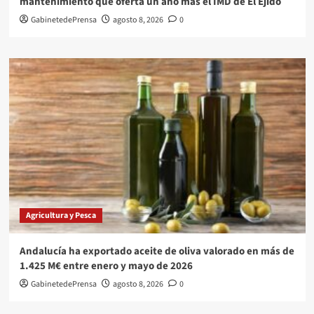
mantenimiento que oferta un año más el IMD de El Ejido
GabinetedePrensa
agosto 8, 2026
0
Agricultura y Pesca
Andalucía ha exportado aceite de oliva valorado en más de
1.425 M€ entre enero y mayo de 2026
GabinetedePrensa
agosto 8, 2026
0