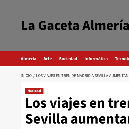
Saltar
al
contenido
La Gaceta Almerí
Almería
Arte
Sociedad
Informática
Tecnol
INICIO
LOS VIAJES EN TREN DE MADRID A SEVILLA AUMENTAN 
Nacional
Los viajes en tr
Sevilla aumentan