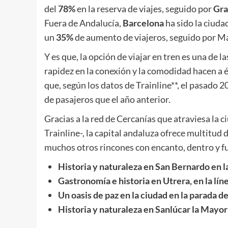
del
78%
en la reserva de viajes, seguido por
Gra
Fuera de Andalucía,
Barcelona
ha sido la ciuda
un
35%
de aumento de viajeros, seguido por M
Y es que, la opción de viajar en tren es una de la
rapidez en la conexión y la comodidad hacen a é
que, según los datos de Trainline**, el pasado 2
de pasajeros que el año anterior.
Gracias a la red de Cercanías que atraviesa la 
Trainline-, la capital andaluza ofrece multitud 
muchos otros rincones con encanto, dentro y fu
Historia y naturaleza en San Bernardo en la
Gastronomía e historia en Utrera, en la lín
Un oasis de paz en la ciudad en la parada d
Historia y naturaleza en Sanlúcar la Mayor 