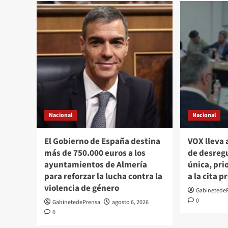
Nacional
Nacional
El Gobierno de España destina
VOX lleva 
más de 750.000 euros a los
de desregu
ayuntamientos de Almería
única, pri
para reforzar la lucha contra la
a la cita p
violencia de género
Gabinetede
0
GabinetedePrensa
agosto 6, 2026
0