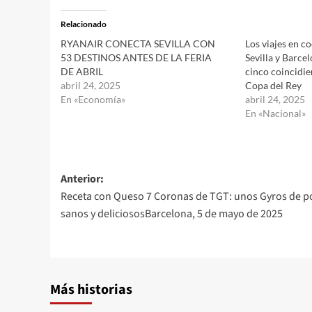
Relacionado
RYANAIR CONECTA SEVILLA CON
Los viajes en c
53 DESTINOS ANTES DE LA FERIA
Sevilla y Barce
DE ABRIL
cinco coincidien
abril 24, 2025
Copa del Rey
En «Economía»
abril 24, 2025
En «Nacional»
Navegación
Anterior:
Receta con Queso 7 Coronas de TGT: unos Gyros de p
de
sanos y deliciososBarcelona, 5 de mayo de 2025
entradas
Más historias