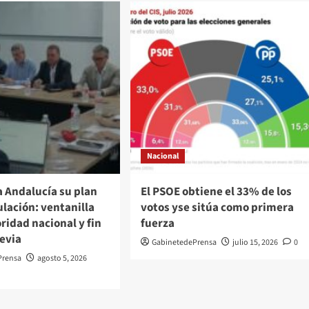
Nacional
a Andalucía su plan
El PSOE obtiene el 33% de los
lación: ventanilla
votos yse sitúa como primera
oridad nacional y fin
fuerza
revia
GabinetedePrensa
julio 15, 2026
0
Prensa
agosto 5, 2026