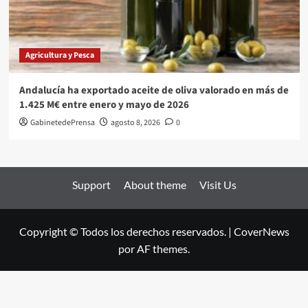
Agricultura y Pesca
Andalucía ha exportado aceite de oliva valorado en más de
1.425 M€ entre enero y mayo de 2026
GabinetedePrensa
agosto 8, 2026
0
Support
About theme
Visit Us
Copyright © Todos los derechos reservados.
|
CoverNews
por AF themes.