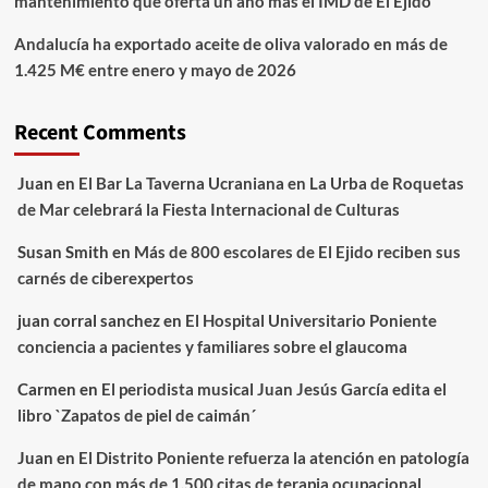
mantenimiento que oferta un año más el IMD de El Ejido
Andalucía ha exportado aceite de oliva valorado en más de
1.425 M€ entre enero y mayo de 2026
Recent Comments
Juan
en
El Bar La Taverna Ucraniana en La Urba de Roquetas
de Mar celebrará la Fiesta Internacional de Culturas
Susan Smith
en
Más de 800 escolares de El Ejido reciben sus
carnés de ciberexpertos
juan corral sanchez
en
El Hospital Universitario Poniente
conciencia a pacientes y familiares sobre el glaucoma
Carmen
en
El periodista musical Juan Jesús García edita el
libro `Zapatos de piel de caimán´
Juan
en
El Distrito Poniente refuerza la atención en patología
de mano con más de 1.500 citas de terapia ocupacional