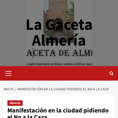
Saltar
al
contenido
La Gaceta
Almería
Menú
primario
INICIO
MANIFESTACIÓN EN LA CIUDAD PIDIENDO EL NO A LA CAZA
Almería
Manifestación en la ciudad pidiendo
el No a la Caza