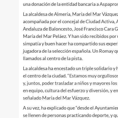
una donación de la entidad bancaria a Aspapro
La alcaldesa de Almería, María del Mar Vázquez, 
acompañada por el concejal de Ciudad Activa, A
Andaluza de Baloncesto, José Francisco Cara Ga
María del Mar Peláez. Y han sido recibidos po
simpatía y buen hacer ha compartido sus experie
jugadora de la selección española. Un Romay que
llamados al centro de la pista.
La alcaldesa ha encestado un triple solidario 
el centro de la ciudad.
“Estamos muy orgullosos 
y, juntos, poder trasladar a niños y mayores lo
en equipo, cultura del esfuerzo y diversión, y en
señalado María del Mar Vázquez.
A su vez, ha explicado que “desde el Ayuntami
se llenen de personas practicando deporte, y qu