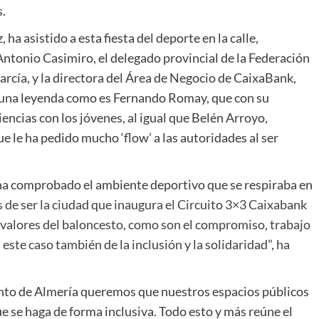
s.
ha asistido a esta fiesta del deporte en la calle,
ntonio Casimiro, el delegado provincial de la Federación
rcía, y la directora del Área de Negocio de CaixaBank,
r una leyenda como es Fernando Romay, que con su
ncias con los jóvenes, al igual que Belén Arroyo,
 le ha pedido mucho ‘flow’ a las autoridades al ser
y ha comprobado el ambiente deportivo que se respiraba en
de ser la ciudad que inaugura el Circuito 3×3 Caixabank
s valores del baloncesto, como son el compromiso, trabajo
 este caso también de la inclusión y la solidaridad”, ha
ento de Almería queremos que nuestros espacios públicos
e se haga de forma inclusiva. Todo esto y más reúne el