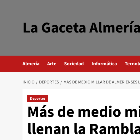
Saltar
al
contenido
La Gaceta Almerí
Almería
Arte
Sociedad
Informática
Tecnol
INICIO
DEPORTES
MÁS DE MEDIO MILLAR DE ALMERIENSES 
Deportes
Más de medio mi
llenan la Rambl