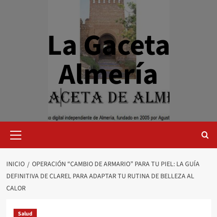
Saltar
al
contenido
La Gaceta
Almería
Menú
primario
INICIO
OPERACIÓN “CAMBIO DE ARMARIO” PARA TU PIEL: LA GUÍA
DEFINITIVA DE CLAREL PARA ADAPTAR TU RUTINA DE BELLEZA AL
CALOR
Salud