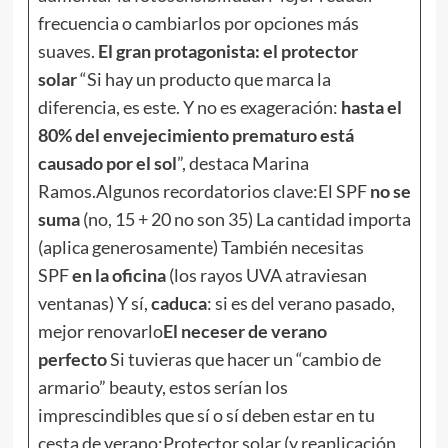
frecuencia o cambiarlos por opciones más
suaves.
El gran protagonista: el protector
solar
“Si hay un producto que marca la
diferencia, es este. Y no es exageración:
hasta el
80% del envejecimiento prematuro está
causado por el sol
”, destaca Marina
Ramos.Algunos recordatorios clave:El SPF
no se
suma
(no, 15 + 20 no son 35) La cantidad importa
(aplica generosamente) También necesitas
SPF
en la oficina
(los rayos UVA atraviesan
ventanas) Y sí,
caduca
: si es del verano pasado,
mejor renovarlo
El neceser de verano
perfecto
Si tuvieras que hacer un “cambio de
armario” beauty, estos serían los
imprescindibles que sí o sí deben estar en tu
cesta de verano:Protector solar (y reaplicación