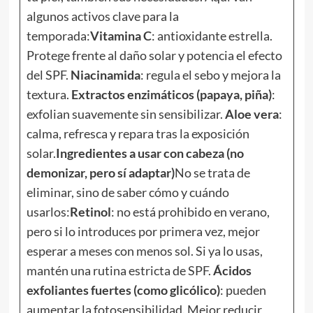
algunos activos clave para la
temporada:
Vitamina C
: antioxidante estrella.
Protege frente al daño solar y potencia el efecto
del SPF.
Niacinamida
: regula el sebo y mejora la
textura.
Extractos enzimáticos (papaya, piña)
:
exfolian suavemente sin sensibilizar.
Aloe vera
:
calma, refresca y repara tras la exposición
solar.
Ingredientes a usar con cabeza (no
demonizar, pero sí adaptar)
No se trata de
eliminar, sino de saber cómo y cuándo
usarlos:
Retinol
: no está prohibido en verano,
pero si lo introduces por primera vez, mejor
esperar a meses con menos sol. Si ya lo usas,
mantén una rutina estricta de SPF.
Ácidos
exfoliantes fuertes (como glicólico)
: pueden
aumentar la fotosensibilidad. Mejor reducir