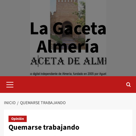
Saltar
al
contenido
La Gaceta
Almería
Menú
primario
INICIO
QUEMARSE TRABAJANDO
Opinión
Quemarse trabajando