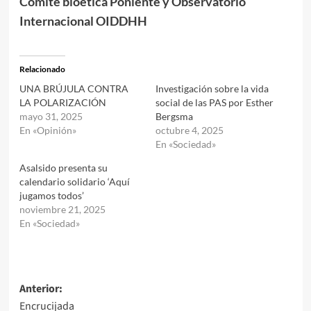
Comité bioética Poniente y Observatorio
Internacional OIDDHH
Relacionado
UNA BRÚJULA CONTRA
Investigación sobre la vida
LA POLARIZACIÓN
social de las PAS por Esther
mayo 31, 2025
Bergsma
En «Opinión»
octubre 4, 2025
En «Sociedad»
Asalsido presenta su
calendario solidario ‘Aquí
jugamos todos’
noviembre 21, 2025
En «Sociedad»
Navegación
Anterior:
Encrucijada