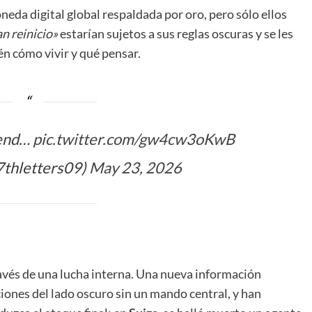
eda digital global respaldada por oro, pero sólo ellos
an reinicio»
estarían sujetos a sus reglas oscuras y se les
én cómo vivir y qué pensar.
 end…
pic.twitter.com/gw4cw3oKwB
7thletters09)
May 23, 2026
avés de una lucha interna. Una nueva información
iones del lado oscuro sin un mando central, y han