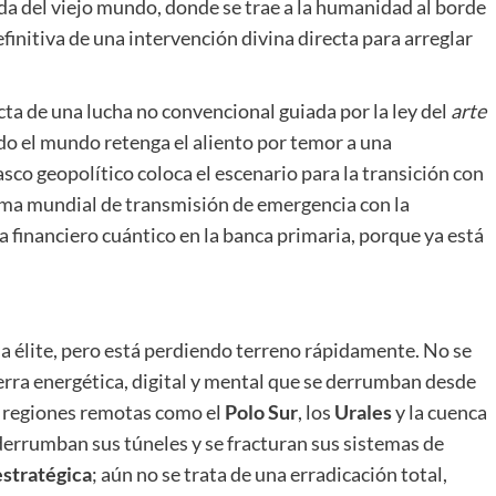
da del viejo mundo, donde se trae a la humanidad al borde
initiva de una intervención divina directa para arreglar
acta de una lucha no convencional guiada por la ley del
arte
ndo el mundo retenga el aliento por temor a una
asco geopolítico coloca el escenario para la transición con
istema mundial de transmisión de emergencia con la
a financiero cuántico en la banca primaria, porque ya está
 la élite, pero está perdiendo terreno rápidamente. No se
uerra energética, digital y mental que se derrumban desde
n regiones remotas como el
Polo Sur
, los
Urales
y la cuenca
 derrumban sus túneles y se fracturan sus sistemas de
estratégica
; aún no se trata de una erradicación total,