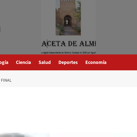
a
ogía
Ciencia
Salud
Deportes
Economía
 FINAL