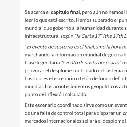
Se acerca el
capítulo final
, pero aún no hemos l
leer lo que está escrito. Hemos superado el pun
mundial que gobernó a la humanidad durante si
infraestructura, según
“la Carta 17”
(the 17th L
“
El evento de susto no es el final,
sino la hora m
marchando la información mundial de guerra hac
frase legendaria
“evento de susto necesario”
co
provocar el desplome controlado del sistema civi
bastidores el escenario o telón de fondo defini
mundial. Los acontecimientos geopolíticos actu
punto de inflexión calculado.
Este escenario coordinado sirve como un evento 
de una falta de control total para disparar un
cr
mercados internacionales sellará el desplome 