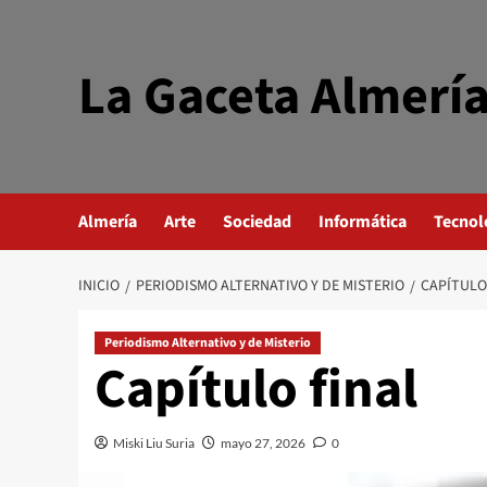
Saltar
al
contenido
La Gaceta Almerí
Almería
Arte
Sociedad
Informática
Tecnol
INICIO
PERIODISMO ALTERNATIVO Y DE MISTERIO
CAPÍTULO
Periodismo Alternativo y de Misterio
Capítulo final
Miski Liu Suria
mayo 27, 2026
0