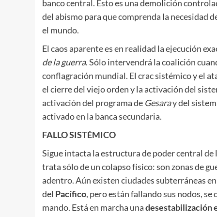
banco central. Esto es una demolición controla
del abismo para que comprenda la necesidad def
el mundo.
El caos aparente es en realidad la ejecución ex
de la guerra
. Sólo intervendrá la coalición cua
conflagración mundial. El crac sistémico y el at
el cierre del viejo orden y la activación del s
activación del programa de
Gesara
y del sistem
activado en la banca secundaria.
FALLO SISTÉMICO
Sigue intacta la estructura de poder central de
trata sólo de un colapso físico: son zonas de g
adentro. Aún existen ciudades subterráneas e
del
Pacífico
, pero están fallando sus nodos, se
mando. Está en marcha una
desestabilización 