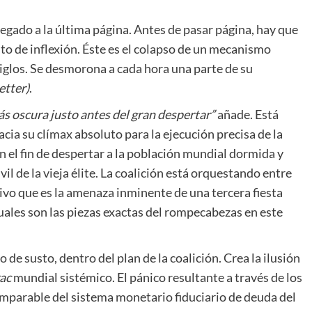
legado a la última página. Antes de pasar página, hay que
to de inflexión. Éste es el colapso de un mecanismo
glos. Se desmorona a cada hora una parte de su
etter)
.
ás oscura justo antes del gran despertar
”
añade. Está
ia su clímax absoluto para la ejecución precisa de la
n el fin de despertar a la población mundial dormida y
l de la vieja élite. La coalición está orquestando entre
tivo que es la amenaza inminente de una tercera fiesta
ales son las piezas exactas del rompecabezas en este
de susto, dentro del plan de la coalición. Crea la ilusión
ac
mundial sistémico. El pánico resultante a través de los
imparable del sistema monetario fiduciario de deuda del