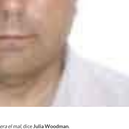
iera
el mal
, dice
Julia Woodman
.