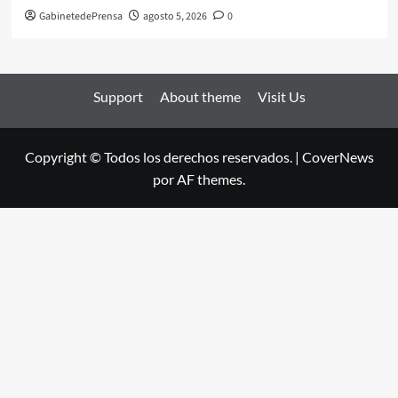
GabinetedePrensa
agosto 5, 2026
0
Support
About theme
Visit Us
Copyright © Todos los derechos reservados.
|
CoverNews
por AF themes.