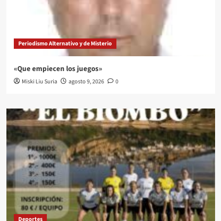
Periodismo Alternativo y de Misterio
«Que empiecen los juegos»
Miski Liu Suria
agosto 9, 2026
0
Deportes