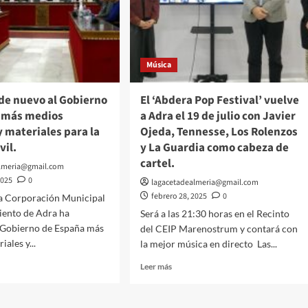
centenar
de
jóvenes
que
cumplen
Música
la
mayoría
de
de nuevo al Gobierno
El ‘Abdera Pop Festival’ vuelve
edad
 más medios
a Adra el 19 de julio con Javier
este
 materiales para la
Ojeda, Tennesse, Los Rolenzos
año.
vil.
y La Guardia como cabeza de
cartel.
almeria@gmail.com
2025
0
lagacetadealmeria@gmail.com
febrero 28, 2025
0
la Corporación Municipal
iento de Adra ha
Será a las 21:30 horas en el Recinto
l Gobierno de España más
del CEIP Marenostrum y contará con
ales y...
la mejor música en directo Las...
Leer
Leer más
más
sobre
El