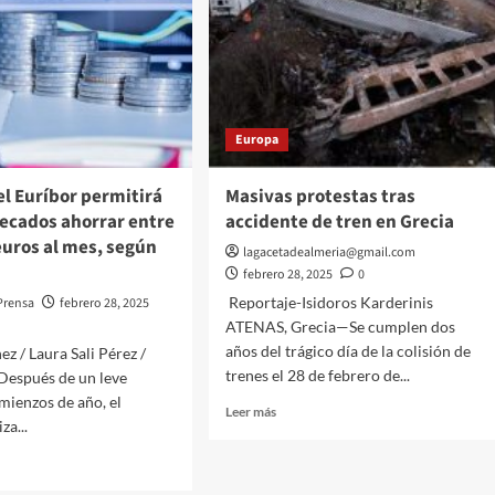
Europa
el Euríbor permitirá
Masivas protestas tras
tecados ahorrar entre
accidente de tren en Grecia
euros al mes, según
lagacetadealmeria@gmail.com
febrero 28, 2025
0
Reportaje-Isidoros Karderinis
Prensa
febrero 28, 2025
ATENAS, Grecia—Se cumplen dos
años del trágico día de la colisión de
z / Laura Sali Pérez /
trenes el 28 de febrero de...
Después de un leve
mienzos de año, el
Leer
Leer más
za...
más
sobre
Masivas
protestas