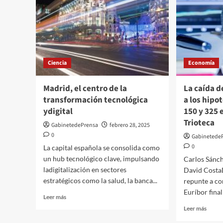
Ciencia
Economía
Madrid, el centro de la
La caída d
transformación tecnológica
a los hipo
ydigital
150 y 325 
Trioteca
GabinetedePrensa
febrero 28, 2025
0
Gabinetede
0
La capital española se consolida como
un hub tecnológico clave, impulsando
Carlos Sánche
ladigitalización en sectores
David Costa
estratégicos como la salud, la banca...
repunte a co
Euríbor finali
Leer
Leer más
más
Leer
Leer más
sobre
más