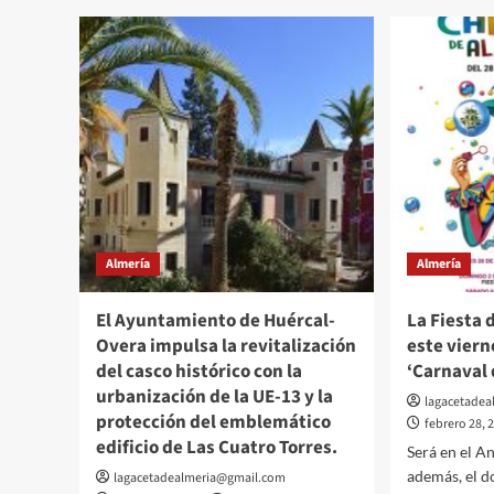
de
pide
Uniones
de
rechazan
nuevo
el
al
vaciado
Gobie
sanitario.
de
Españ
más
medio
huma
y
materi
Almería
Almería
para
la
Guard
El Ayuntamiento de Huércal-
La Fiesta 
Civil.
Overa impulsa la revitalización
este viern
del casco histórico con la
‘Carnaval 
urbanización de la UE-13 y la
lagacetade
protección del emblemático
febrero 28, 
edificio de Las Cuatro Torres.
Será en el An
además, el 
lagacetadealmeria@gmail.com