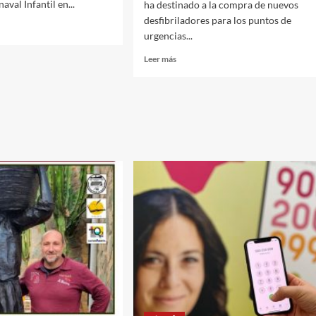
aval Infantil en...
ha destinado a la compra de nuevos
desfibriladores para los puntos de
urgencias...
Leer
Leer más
más
sobre
Salud
destina
sada
más
de
500.000
s,
euros
en
material
o,
electromédico
en
val
el
Distrito
Sanitario
Poniente.
ía.