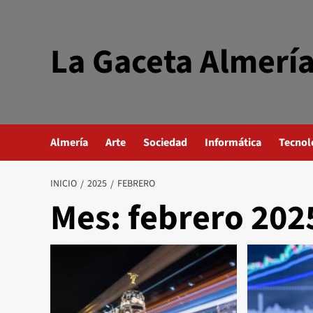
Saltar
al
contenido
La Gaceta Almerí
Almería
Arte
Sociedad
Informática
Tecnol
INICIO
2025
FEBRERO
Mes:
febrero 202