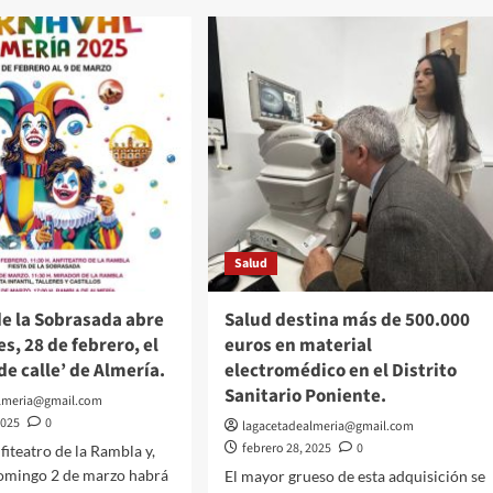
‘Abdera
Pop
Festival’
vuelve
rno
a
Adra
a
el
19
s
de
nos
julio
con
ales
Javier
Salud
Ojeda,
Tennesse,
ia
Los
de la Sobrasada abre
Salud destina más de 500.000
Rolenzos
es, 28 de febrero, el
euros en material
y
de calle’ de Almería.
electromédico en el Distrito
La
Guardia
Sanitario Poniente.
almeria@gmail.com
como
2025
0
lagacetadealmeria@gmail.com
cabeza
febrero 28, 2025
0
fiteatro de la Rambla y,
de
domingo 2 de marzo habrá
cartel.
El mayor grueso de esta adquisición se