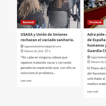
Nacional
Provincia
USAGA y Unión de Uniones
Adra pide 
rechazan el vaciado sanitario.
de España
humanos y
lagacetadealmeria@gmail.com
Guardia Ci
febrero 28, 2025
0
“No cabe en ninguna cabeza que
lagacetade
febrero 28, 
sigamos matando vacas y cerrando
ganaderías esperando que con ello se
El Pleno de 
solucione el problema...
del Ayuntam
solicitado a
Leer
Leer más
medios materi
más
sobre
Leer
Leer más
USAGA
más
y
sobre
Unión
Adra