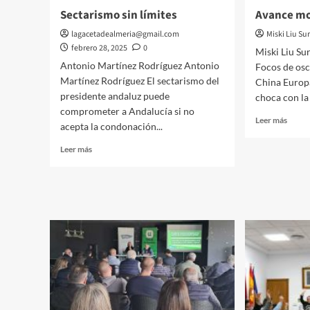
Centr
Sectarismo sin límites
Avance m
Audit
se
lagacetadealmeria@gmail.com
Miski Liu Sur
unen
febrero 28, 2025
0
Miski Liu Su
para
Antonio Martínez Rodríguez Antonio
Focos de osc
conci
Martínez Rodríguez El sectarismo del
China Europa
sobre
presidente andaluz puede
choca con la 
el
comprometer a Andalucía si no
cuida
Leer
Leer más
auditi
acepta la condonación...
más
sobre
Leer
Leer más
Avanc
más
monu
sobre
Sectarismo
sin
límites