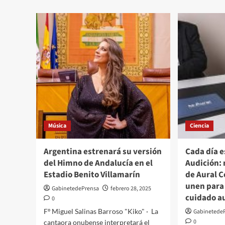
Madrid,
sobre
el
La
centro
caída
de
del
la
Euríb
transformación
permit
tecnológica
a
ydigital
los
hipot
ahorr
entre
150
y
Música
Ciencia
325
euros
al
Argentina estrenará su versión
Cada día e
mes,
del Himno de Andalucía en el
Audición:
según
Estadio Benito Villamarín
de Aural C
Triote
unen para 
GabinetedePrensa
febrero 28, 2025
cuidado a
0
Fº Miguel Salinas Barroso "Kiko" · La
Gabinetede
0
cantaora onubense interpretará el