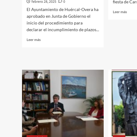
febrero 28, 2025
0
fiesta de Carn
El Ayuntamiento de Huércal-Overa ha
Leer
Leer más
aprobado en Junta de Gobierno el
más
inicio del procedimiento para
sobre
La
declarar el incumplimiento de plazos...
Fiesta
Leer
Leer más
de
más
la
sobre
Sobra
El
abre
Ayuntamiento
este
de
vierne
Huércal-
28
Overa
de
impulsa
febrer
la
el
revitalización
‘Carna
del
de
casco
calle’
histórico
de
con
Almer
la
urbanización