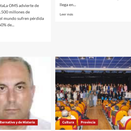
llega en...
etaLa OMS advierte de
.500 millones de
Leer
Leer más
el mundo sufren pérdida
más
60% de...
sobre
Precios
irresistibles
en
cines
seleccionados
al
ión:
tos
ternativo y de Misterio
Cultura
Provincia