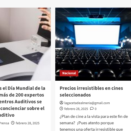
tras
accidente
de
tren
or
en
irá
Grecia
ecados
ar
Nacional
s el Día Mundial de la
Precios irresistibles en cines
 más de 200 expertos
seleccionados
entros Auditivos se
ca
lagacetadealmeria@gmail.com
concienciar sobre el
febrero 28, 2025
0
uditivo
¿Plan de cine a la vista para este fin de
semana? ¡Pues atento porque
Prensa
febrero 28, 2025
tenemos una oferta irresistible que