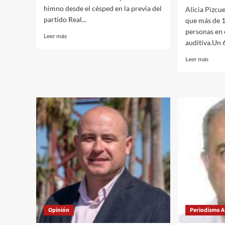
himno desde el césped en la previa del
Alicia Pizcu
partido Real...
que más de 1
personas en 
Leer
Leer más
auditiva.Un 
más
sobre
Leer
Leer más
Argentina
más
estrenará
sobre
su
Cada
versión
día
del
es
Himno
el
de
Día
Andalucía
Mundi
en
de
el
la
Estadio
Audic
Benito
más
Villamarín
de
200
exper
Opinión
Periodismo Al
de
Aural