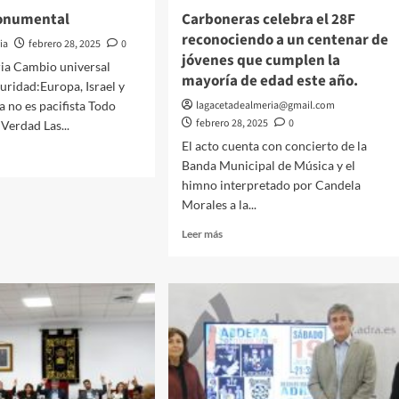
os
onumental
Carboneras celebra el 28F
ivos
reconociendo a un centenar de
ia
febrero 28, 2025
0
jóvenes que cumplen la
ria Cambio universal
mayoría de edad este año.
uridad:Europa, Israel y
enciar
 no es pacifista Todo
lagacetadealmeria@gmail.com
febrero 28, 2025
0
Verdad Las...
do
El acto cuenta con concierto de la
vo
Banda Municipal de Música y el
himno interpretado por Candela
e
Morales a la...
mental
Leer
Leer más
más
sobre
Carboneras
celebra
el
28F
reconociendo
a
un