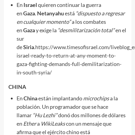
En
Israel
quieren continuar la guerra
en
Gaza
.
Netanyahu
está
“dispuesto a regresar
en cualquier momento”
a los combates
en
Gaza
y exige la
“desmilitarización total”
en el
sur
de
Siria
.
https://www.timesofisrael.com/liveblog_
israel-ready-to-return-at-any-moment-to-
gaza-fighting-demands-full-demilitarization-
in-south-syria/
CHINA
En
China
están implantando
microchips
a la
población. Un programador que se hace
llamar
“Hu Lezhi”
donó dos millones de dólares
en
Ether
a
WikiLeaks
con un mensaje que
afirma que el ejército chino está