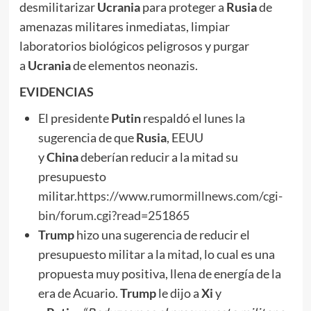
desmilitarizar
Ucrania
para proteger a
Rusia
de
amenazas militares inmediatas, limpiar
laboratorios biológicos peligrosos y purgar
a
Ucrania
de elementos neonazis.
EVIDENCIAS
El presidente
Putin
respaldó el lunes la
sugerencia de que
Rusia
, EEUU
y
China
deberían reducir a la mitad su
presupuesto
militar.
https://www.rumormillnews.com/cgi-
bin/forum.cgi?read=251865
Trump
hizo una sugerencia de reducir el
presupuesto militar a la mitad, lo cual es una
propuesta muy positiva, llena de energía de la
era de Acuario.
Trump
le dijo a
Xi
y