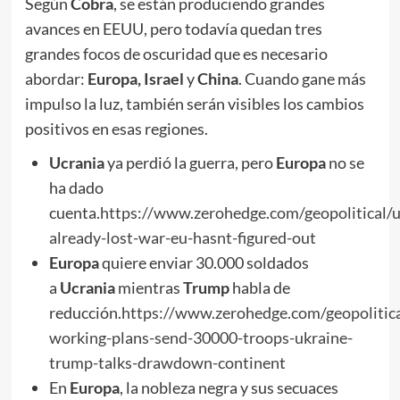
Según
Cobra
, se están produciendo grandes
avances en EEUU, pero todavía quedan tres
grandes focos de oscuridad que es necesario
abordar:
Europa, Israel
y
China
. Cuando gane más
impulso la luz, también serán visibles los cambios
positivos en esas regiones.
Ucrania
ya perdió la guerra, pero
Europa
no se
ha dado
cuenta.
https://www.zerohedge.com/geopolitical/u
already-lost-war-eu-hasnt-figured-out
Europa
quiere enviar 30.000 soldados
a
Ucrania
mientras
Trump
habla de
reducción.
https://www.zerohedge.com/geopolitica
working-plans-send-30000-troops-ukraine-
trump-talks-drawdown-continent
En
Europa
, la nobleza negra y sus secuaces