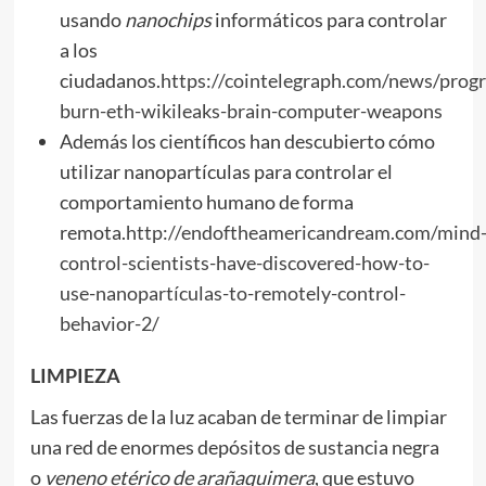
usando
nanochips
informáticos para controlar
a los
ciudadanos.
https://cointelegraph.com/news/pro
burn-eth-wikileaks-brain-computer-weapons
Además los científicos han descubierto cómo
utilizar nanopartículas para controlar el
comportamiento humano de forma
remota.
http://endoftheamericandream.com/mind
control-scientists-have-discovered-how-to-
use-nanopartículas-to-remotely-control-
behavior-2/
LIMPIEZA
Las fuerzas de la luz acaban de terminar de limpiar
una red de enormes depósitos de sustancia negra
o
veneno etérico de araña
quimera
, que estuvo