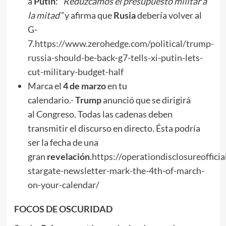
a
Putin
:
“Reduzcamos el presupuesto militar a
la mitad”
y afirma que
Rusia
debería volver al
G-
7.
https://www.zerohedge.com/political/trump-
russia-should-be-back-g7-tells-xi-putin-lets-
cut-military-budget-half
Marca el
4 de marzo
en tu
calendario.-
Trump
anunció que se dirigirá
al Congreso. Todas las cadenas deben
transmitir el discurso en directo. Ésta podría
ser la fecha de una
gran
revelación
.
https://operationdisclosureoffici
stargate-newsletter-mark-the-4th-of-march-
on-your-calendar/
FOCOS DE OSCURIDAD