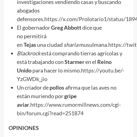
investigaciones vendiendo casas y buscando
abogados
defensores.
https://x.com/Prolotario1/status/1
El gobernador
Greg
Abbott
dice que
no permitirá
en
Te
j
as
una ciudad
sharia
musulmana.
https://tw
Blackrock
está comprando tierras agrícolas y
está trabajando con
Starmer
en el
Reino
Unido
para hacer lo mismo.
https://youtu.be/-
YzGWDk_jio
Un criador de
pollos
afirma que las aves no
están muriendo por
gripe
aviar
.
https://www.rumormillnews.com/cgi-
bin/forum.cgi?read=251874
OPINIONES