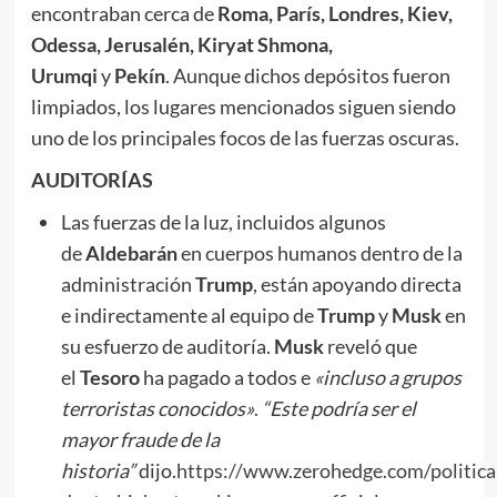
encontraban cerca de
Roma, París, Londres, Kiev,
Odessa, Jerusalén, Kiryat Shmona,
Urumqi
y
Pekín
. Aunque dichos depósitos fueron
limpiados, los lugares mencionados siguen siendo
uno de los principales focos de las fuerzas oscuras.
AUDITORÍAS
Las fuerzas de la luz, incluidos algunos
de
Aldebarán
en cuerpos humanos dentro de la
administración
Trump
, están apoyando directa
e indirectamente al equipo de
Trump
y
Musk
en
su esfuerzo de auditoría.
Musk
reveló que
el
Tesoro
ha pagado a todos e
«incluso a grupos
terroristas conocidos»
.
“Este podría ser el
mayor fraude de la
historia”
dijo.
https://www.zerohedge.com/political