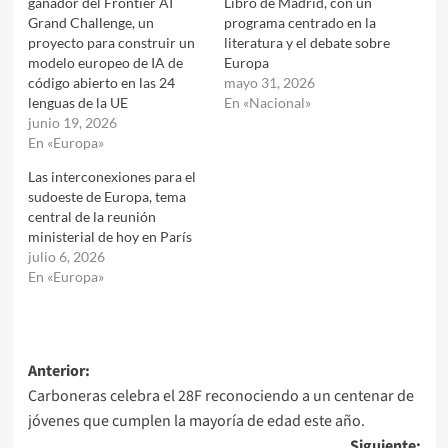
ganador del Frontier AI
Libro de Madrid, con un
Grand Challenge, un
programa centrado en la
proyecto para construir un
literatura y el debate sobre
modelo europeo de IA de
Europa
código abierto en las 24
mayo 31, 2026
lenguas de la UE
En «Nacional»
junio 19, 2026
En «Europa»
Las interconexiones para el
sudoeste de Europa, tema
central de la reunión
ministerial de hoy en París
julio 6, 2026
En «Europa»
Navegación
Anterior:
Carboneras celebra el 28F reconociendo a un centenar de
de
jóvenes que cumplen la mayoría de edad este año.
entradas
Siguiente: