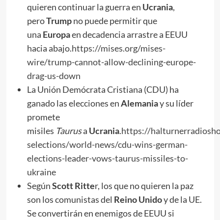
quieren continuar la guerra en
Ucrania
,
pero
Trump
no puede permitir que
una
Europa
en decadencia arrastre a EEUU
hacia abajo.
https://mises.org/mises-
wire/trump-cannot-allow-declining-europe-
drag-us-down
La Unión Demócrata Cristiana (CDU) ha
ganado las elecciones en
Alemania
y su líder
promete
misiles
Taurus
a
Ucrania
.
https://halturnerradios
selections/world-news/cdu-wins-german-
elections-leader-vows-taurus-missiles-to-
ukraine
Según
Scott Ritte
r, los que no quieren la paz
son los comunistas del
Reino Unido
y de la UE.
Se convertirán en enemigos de EEUU si