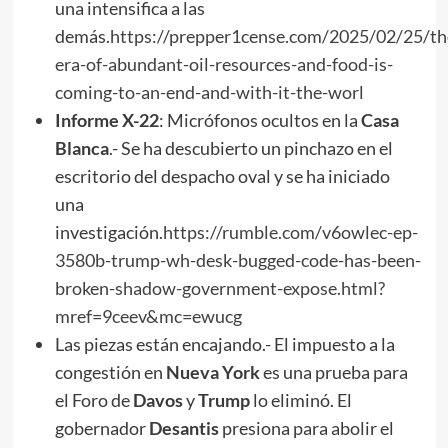
una intensifica a las
demás.
https://prepper1cense.com/2025/02/25/th
era-of-abundant-oil-resources-and-food-is-
coming-to-an-end-and-with-it-the-worl
I
nforme X-22
: Micrófonos ocultos en la
Casa
Blanca
.- Se ha descubierto un pinchazo en el
escritorio del despacho oval y se ha iniciado
una
investigación.
https://rumble.com/v6owlec-ep-
3580b-trump-wh-desk-bugged-code-has-been-
broken-shadow-government-expose.html?
mref=9ceev&mc=ewucg
Las piezas están encajando.- El impuesto a la
congestión en
Nueva York
es una prueba para
el Foro de
Davos
y
Trump
lo eliminó. El
gobernador
Desantis
presiona para abolir el