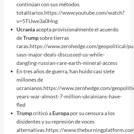
continúan con sus métodos
totalitarios.
https://www.youtube.com/watch?
v=5TUwe3a0Hng
Ucrania
acepta provisionalmente el acuerdo
de
Trump
sobre tierras
raras.
https://www.zerohedge.com/geopolitical/pu
says-major-deals-discussed-us-while-
dangling-russian-rare-earth-mineral-access
En tres años de guerra, han huido casi siete
millones de
ucranianos.
https://www.zerohedge.com/geopolitic
years-war-almost-7-million-ukrainians-have-
fled
Trump
criticó a
Europa
por su censura a los
disidentes y su represión de voces
alternativas.
https://www.theburningplatform.co