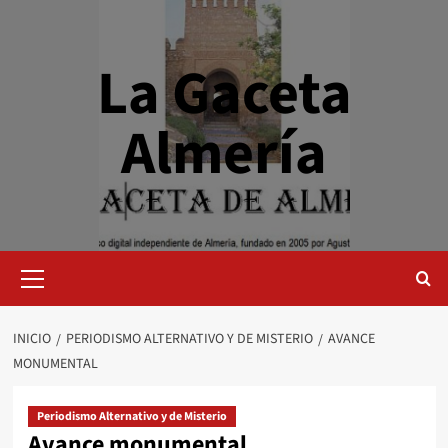
Saltar
al
contenido
La Gaceta
Almería
Menú
primario
INICIO
PERIODISMO ALTERNATIVO Y DE MISTERIO
AVANCE
MONUMENTAL
Periodismo Alternativo y de Misterio
Avance monumental