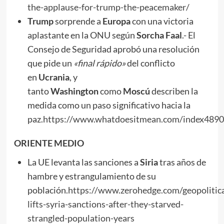
the-applause-for-trump-the-peacemaker/
Trump
sorprende a
Europa
con una victoria
aplastante en la ONU según
Sorcha Faal
.- El
Consejo de Seguridad aprobó una resolución
que pide un
«fin
al
rápido»
del conflicto
en
Ucrania
, y
tanto
Washington
como
Moscú
describen la
medida como un paso significativo hacia la
paz.
https://www.whatdoesitmean.com/index4890
ORIENTE MEDIO
La UE levanta las sanciones a
Siria
tras años de
hambre y estrangulamiento de su
población.
https://www.zerohedge.com/geopolitica
lifts-syria-sanctions-after-they-starved-
strangled-population-years