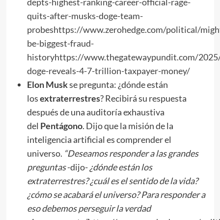
depts-highest-ranking-career-official-rage-
quits-after-musks-doge-team-
probes
https://www.zerohedge.com/political/migh
be-biggest-fraud-
history
https://www.thegatewaypundit.com/2025
doge-reveals-4-7-trillion-taxpayer-money/
Elon
Musk
se pregunta: ¿dónde están
los
extraterrestres
? Recibirá su respuesta
después de una auditoría exhaustiva
del
Pentágono
. Dijo que la misión de la
inteligencia artificial es comprender el
universo.
“Deseamos responder a las grandes
preguntas
-dijo-
¿dónde están los
extraterrestres? ¿cuál es el sentido de la vida?
¿cómo se acabará el universo? Para responder a
eso debemos perseguir la verdad