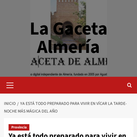
Saltar
al
contenido
La Gaceta
Almería
Menú
primario
INICIO
YA ESTÁ TODO PREPARADO PARA VIVIR EN VÍCAR LA TARDE-
NOCHE MÁS MÁGICA DEL AÑO
Provincia
Ya está todo preparado para vivir en