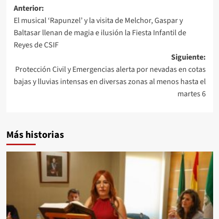
Navegación
Anterior:
El musical ‘Rapunzel’ y la visita de Melchor, Gaspar y
de
Baltasar llenan de magia e ilusión la Fiesta Infantil de
entradas
Reyes de CSIF
Siguiente:
Protección Civil y Emergencias alerta por nevadas en cotas
bajas y lluvias intensas en diversas zonas al menos hasta el
martes 6
Más historias