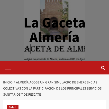
Saltar
al
contenido
La Gaceta
Almería
Menú
primario
INICIO
ALMERÍA ACOGE UN GRAN SIMULACRO DE EMERGENCIAS
COLECTIVAS CON LA PARTICIPACIÓN DE LOS PRINCIPALES SERVICIOS
SANITARIOS Y DE RESCATE
Salud