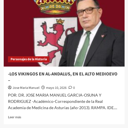
BREVE
BIOGRAFÍA
DEL
PINTOR
DIEGO
VELÁZQUEZ,
Y
‘LA
RENDICIÓN
DE
BREDA’-
Personajes de la Historia
-LOS VIKINGOS EN AL-ANDALUS, EN EL ALTO MEDIOEVO
–
Jose Maria Manuel
mayo 10, 2026
0
POR: DR. JOSE MARIA MANUEL GARCIA-OSUNA Y
RODRIGUEZ -Académico-Correspondiente de la Real
Academia de Medicina de Asturias (año-2013). RAMPA. IDE....
Leer
Leer más
más
sobre