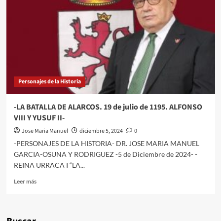
VIDA
EN
NAZARET
DE
GALILEA-
Personajes de la Historia
-LA BATALLA DE ALARCOS. 19 de julio de 1195. ALFONSO
VIII Y YUSUF II-
Jose Maria Manuel
diciembre 5, 2024
0
-PERSONAJES DE LA HISTORIA- DR. JOSE MARIA MANUEL
GARCIA-OSUNA Y RODRIGUEZ -5 de Diciembre de 2024- -
REINA URRACA I “LA...
Leer
Leer más
más
sobre
-
LA