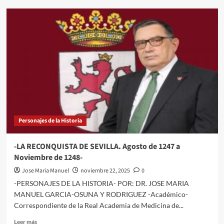
-
LOS
VIKINGOS
EN
AL-
ANDALUS,
EN
EL
ALTO
MEDIOEVO
–
Personajes de la Historia
-LA RECONQUISTA DE SEVILLA. Agosto de 1247 a
Noviembre de 1248-
Jose Maria Manuel
noviembre 22, 2025
0
-PERSONAJES DE LA HISTORIA- POR: DR. JOSE MARIA
MANUEL GARCIA-OSUNA Y RODRIGUEZ -Académico-
Correspondiente de la Real Academia de Medicina de...
Leer
Leer más