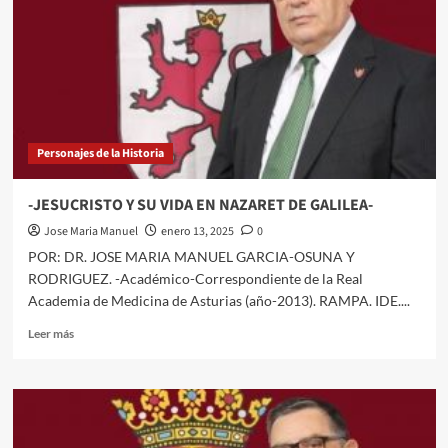
CLEOPATRA
VII
“FILOPATER”
REINA
DE
EGIPTO,
Y
DE
Personajes de la Historia
MARCO
ANTONIO,
TRIUNVIRO
-JESUCRISTO Y SU VIDA EN NAZARET DE GALILEA-
DE
Jose Maria Manuel
enero 13, 2025
0
ROMA-
POR: DR. JOSE MARIA MANUEL GARCIA-OSUNA Y
RODRIGUEZ. -Académico-Correspondiente de la Real
Academia de Medicina de Asturias (año-2013). RAMPA. IDE....
Leer
Leer más
más
sobre
-
JESUCRISTO
Y
SU