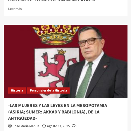
Leer
Leer más
más
sobre
LIBRO:
LOS
CARTAGINESES
EN
LA
PENÍNSULA
IBÉRICA.
Editorial
Alderabán/Cuenca.
Año-
2024.
Historia
Personajes de la Historia
-LAS MUJERES Y LAS LEYES EN LA MESOPOTAMIA
(ASIRIA; SUMER; AKKAD Y BABILONIA), DE LA
ANTIGÜEDAD-
Jose Maria Manuel
agosto 11, 2025
0