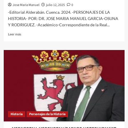
Jose Maria Manuel
julio 12, 2025
0
-Editorial Alderabán. Cuenca. 2024. -PERSONAJES DE LA
HISTORIA- POR: DR. JOSE MARIA MANUEL GARCIA-OSUNA
Y RODRIGUEZ. -Académico-Correspondiente de la Real...
Leer
Leer más
más
sobre
LIBRO:
RAMIRO
III.
REY
DE
LEÓN.
“SEÑORÍO
DE
MUJERES”.
Historia
Personajes de la Historia