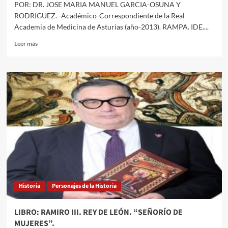
POR: DR. JOSE MARIA MANUEL GARCIA-OSUNA Y
RODRIGUEZ. -Académico-Correspondiente de la Real
Academia de Medicina de Asturias (año-2013). RAMPA. IDE....
Leer
Leer más
más
sobre
-
LAS
MUJERES
Y
LAS
LEYES
EN
LA
MESOPOTAMIA
(ASIRIA;
SUMER;
AKKAD
Historia
Personajes de la Historia
Y
BABILONIA),
DE
LIBRO: RAMIRO III. REY DE LEÓN. “SEÑORÍO DE
LA
MUJERES”.
ANTIGÜEDAD-