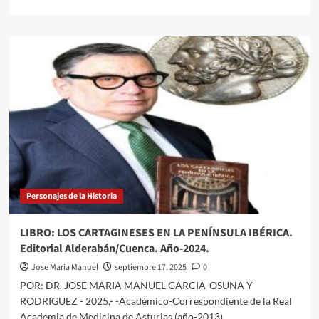
más
sobre
-
LA
RECONQUISTA
DE
SEVILLA.
Agosto
de
1247
a
Noviembre
de
1248-
Personajes de la Historia
LIBRO: LOS CARTAGINESES EN LA PENÍNSULA IBÉRICA.
Editorial Alderabán/Cuenca. Año-2024.
Jose Maria Manuel
septiembre 17, 2025
0
POR: DR. JOSE MARIA MANUEL GARCIA-OSUNA Y
RODRIGUEZ - 2025,- -Académico-Correspondiente de la Real
Academia de Medicina de Asturias (año-2013)....