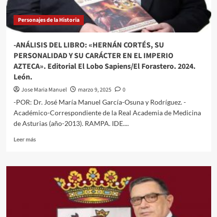
Personajes de la Historia
-ANÁLISIS DEL LIBRO: «HERNÁN CORTÉS, SU
PERSONALIDAD Y SU CARÁCTER EN EL IMPERIO
AZTECA». Editorial El Lobo Sapiens/El Forastero. 2024.
León.
Jose Maria Manuel
marzo 9, 2025
0
-POR: Dr. José María Manuel García-Osuna y Rodríguez. -
Académico-Correspondiente de la Real Academia de Medicina
de Asturias (año-2013). RAMPA. IDE....
Leer
Leer más
más
sobre
-
ANÁLISIS
DEL
LIBRO:
«HERNÁN
CORTÉS,