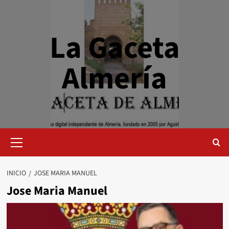
Saltar
al
contenido
La Gaceta
Almería
Menú
primario
INICIO
JOSE MARIA MANUEL
Jose Maria Manuel