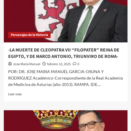
SU
PERSONALIDAD
Y
SU
CARÁCTER
EN
Personajes de la Historia
EL
IMPERIO
AZTECA».
-LA MUERTE DE CLEOPATRA VII “FILOPATER” REINA DE
Editorial
EGIPTO, Y DE MARCO ANTONIO, TRIUNVIRO DE ROMA-
El
Lobo
Jose Maria Manuel
febrero 10, 2025
0
Sapiens/El
POR: DR. JOSE MARIA MANUEL GARCIA-OSUNA Y
Forastero.
RODRIGUEZ Académico-Correspondiente de la Real Academia
2024.
de Medicina de Asturias (año-2013). RAMPA. IDE....
León.
Leer
Leer más
más
sobre
-
LA
MUERTE
DE