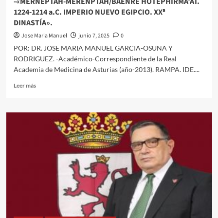
-«MERNEPTAH-MERENPTAH/BAENRE HOTEPHIRMA’AT.
1224-1214 a.C. IMPERIO NUEVO EGIPCIO. XXª
DINASTÍA».
Jose Maria Manuel
junio 7, 2025
0
POR: DR. JOSE MARIA MANUEL GARCIA-OSUNA Y
RODRIGUEZ. -Académico-Correspondiente de la Real
Academia de Medicina de Asturias (año-2013). RAMPA. IDE....
Leer
Leer más
más
sobre
-«MERNEPTAH-
MERENPTAH/BAENRE
HOTEPHIRMA’AT.
1224-
1214
a.C.
IMPERIO
NUEVO
EGIPCIO.
XXª
DINASTÍA».