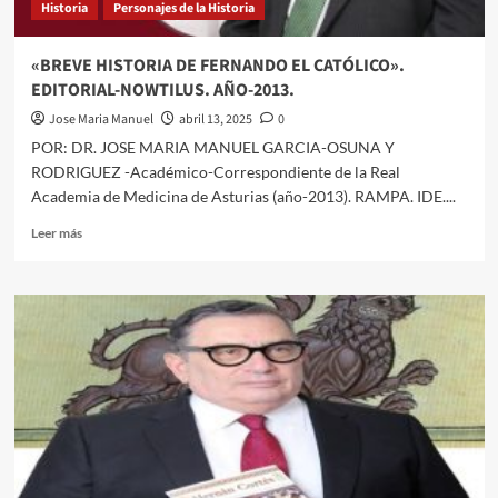
Historia
Personajes de la Historia
«BREVE HISTORIA DE FERNANDO EL CATÓLICO».
EDITORIAL-NOWTILUS. AÑO-2013.
Jose Maria Manuel
abril 13, 2025
0
POR: DR. JOSE MARIA MANUEL GARCIA-OSUNA Y
RODRIGUEZ -Académico-Correspondiente de la Real
Academia de Medicina de Asturias (año-2013). RAMPA. IDE....
Leer
Leer más
más
sobre
«BREVE
HISTORIA
DE
FERNANDO
EL
CATÓLICO».
EDITORIAL-
NOWTILUS.
AÑO-
2013.