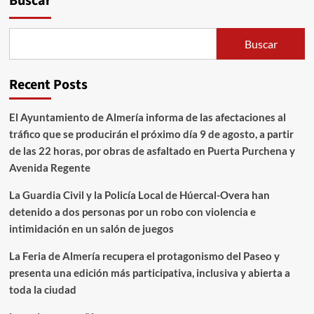
Buscar
BATALLA
DE
ALARCOS.
Buscar
19
de
julio
Recent Posts
de
1195.
ALFONSO
El Ayuntamiento de Almería informa de las afectaciones al
VIII
tráfico que se producirán el próximo día 9 de agosto, a partir
Y
de las 22 horas, por obras de asfaltado en Puerta Purchena y
YUSUF
Avenida Regente
II-
La Guardia Civil y la Policía Local de Húercal-Overa han
detenido a dos personas por un robo con violencia e
intimidación en un salón de juegos
La Feria de Almería recupera el protagonismo del Paseo y
presenta una edición más participativa, inclusiva y abierta a
toda la ciudad