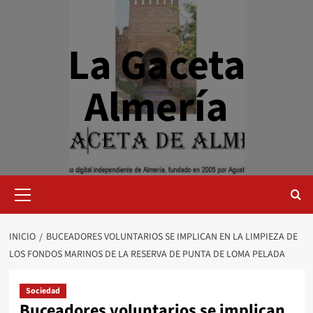
Saltar
al
contenido
La Gaceta
Almería
Menú
primario
INICIO
BUCEADORES VOLUNTARIOS SE IMPLICAN EN LA LIMPIEZA DE
LOS FONDOS MARINOS DE LA RESERVA DE PUNTA DE LOMA PELADA
Sociedad
Buceadores voluntarios se implican