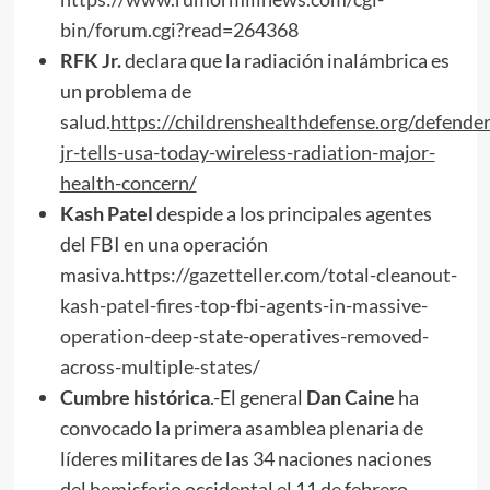
bin/forum.cgi?read=264368
RFK Jr.
declara que la radiación inalámbrica es
un problema de
salud.
https://childrenshealthdefense.org/defender
jr-tells-usa-today-wireless-radiation-major-
health-concern/
Kash Patel
despide a los principales agentes
del FBI en una operación
masiva.
https://gazetteller.com/total-cleanout-
kash-patel-fires-top-fbi-agents-in-massive-
operation-deep-state-operatives-removed-
across-multiple-states/
Cumbre histórica
.-El general
Dan Caine
ha
convocado la primera asamblea plenaria de
líderes militares de las 34 naciones naciones
del hemisferio occidental el 11 de febrero