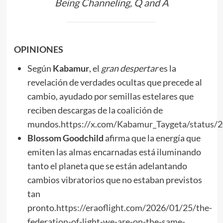
Being Channeling, Q and A
OPINIONES
Según
Kabamur
, el
gran despertar
es la
revelación de verdades ocultas que precede al
cambio, ayudado por semillas estelares que
reciben descargas de la coalición de
mundos.
https://x.com/Kabamur_Taygeta/status
Blossom Goodchild
afirma que la energía que
emiten las almas encarnadas está iluminando
tanto el planeta que se están adelantando
cambios vibratorios que no estaban previstos
tan
pronto.
https://eraoflight.com/2026/01/25/the-
federation-of-light-we-are-on-the-same-