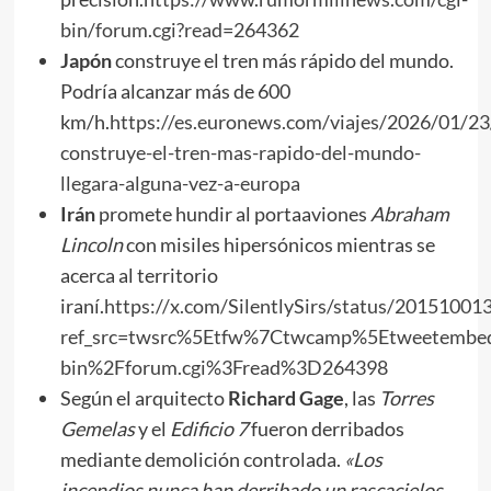
bin/forum.cgi?read=264362
Japón
construye el tren más rápido del mundo.
Podría alcanzar más de 600
km/h.
https://es.euronews.com/viajes/2026/01/23
construye-el-tren-mas-rapido-del-mundo-
llegara-alguna-vez-a-europa
Irán
promete hundir al portaaviones
Abraham
Lincoln
con misiles hipersónicos mientras se
acerca al territorio
iraní.
https://x.com/SilentlySirs/status/2015100
ref_src=twsrc%5Etfw%7Ctwcamp%5Etweetemb
bin%2Fforum.cgi%3Fread%3D264398
Según el arquitecto
Richard Gage
, las
Torres
Gemelas
y el
Edificio 7
fueron derribados
mediante demolición controlada.
«Los
incendios nunca han derribado un rascacielos