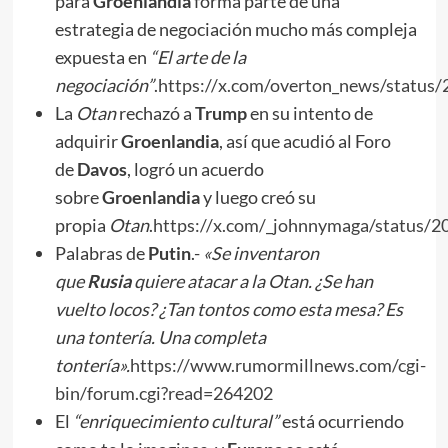
para
Groenlandia
forma parte de una
estrategia de negociación mucho más compleja
expuesta en
“El arte de la
negociación”
.
https://x.com/overton_news/statu
La
Otan
rechazó a
Trump
en su intento de
adquirir
Groenlandia
, así que acudió al Foro
de
Davos
, logró un acuerdo
sobre
Groenlandia
y luego creó su
propia
Otan
.
https://x.com/_johnnymaga/status
Palabras de
Putin
.-
«Se inventaron
que
Rusia
quiere atacar a la Otan. ¿Se han
vuelto locos? ¿Tan tontos como esta mesa? Es
una tontería. Una completa
tontería».
https://www.rumormillnews.com/cgi-
bin/forum.cgi?read=264202
El
“enriquecimiento cultural”
está ocurriendo