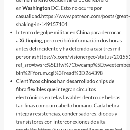
en
Washington
DC. Esto no ocurre por
casualidad.
https://www.patreon.com/posts/great-
shaking-in-149157104
Intento de golpe militar en
China
para derrocar
a
Xi Jinping
, pero recibió información dos horas
antes del incidente y ha detenido a casi tres mil
personas
https://x.com/visionergeo/status/201
ref_src=twsrc%5Etfw%7Ctwcamp%5Etweetemb
bin%2Fforum.cgi%3Fread%3D264398
Científicos
chinos
han desarrollado chips de
fibra flexibles que integran circuitos
electrónicos en telas lavables dentro de hebras
tan finas como un cabello humano. Cada hebra
integra resistencias, condensadores, diodos y
transistores con interconexiones de alta
precisión.
https://www.rumormillnews.com/cgi-