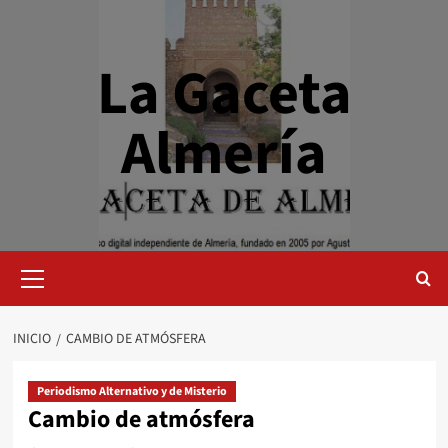
Saltar
al
contenido
La Gaceta
Almería
Menú
primario
INICIO
CAMBIO DE ATMÓSFERA
Periodismo Alternativo y de Misterio
Cambio de atmósfera