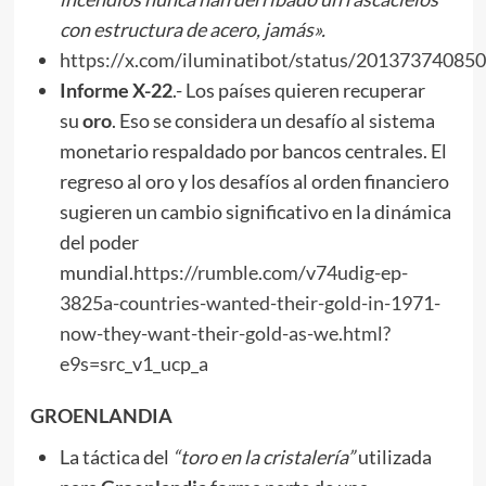
con estructura de acero, jamás».
https://x.com/iluminatibot/status/20137374085
Informe X-22
.- Los países quieren recuperar
su
oro
. Eso se considera un desafío al sistema
monetario respaldado por bancos centrales. El
regreso al oro y los desafíos al orden financiero
sugieren un cambio significativo en la dinámica
del poder
mundial.
https://rumble.com/v74udig-ep-
3825a-countries-wanted-their-gold-in-1971-
now-they-want-their-gold-as-we.html?
e9s=src_v1_ucp_a
GROENLANDIA
La táctica del
“toro en la cristalería”
utilizada