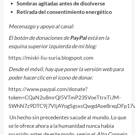
Sombras agitadas antes de disolverse
Retirada del consentimiento energético
Mecenazgo y apoyo al canal:
El botón de donaciones de
PayPal
está en la
esquina superior izquierda de mi blog:
https://miski-liu-suria.blogspot.com
Desde el móvil, hay que poner la versión web para
poder hacer clic en el icono de donar.
https://www.paypal.com/donate?
token=CQaN2u8mrQl5VTmP23SVoeTtrxTiJM-
SWhN7z9DTC9j7VIjAYogSgsxsQwgdAoe8rxqDFp17
Un hecho sin precedentes sacude al mundo. Lo que
se le ofrece ahora a la humanidad nunca había
ocurrido antes de este modo, según el
Alto Consejo