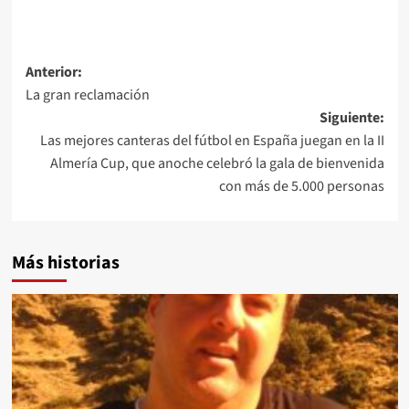
Navegación
Anterior:
La gran reclamación
de
Siguiente:
entradas
Las mejores canteras del fútbol en España juegan en la II
Almería Cup, que anoche celebró la gala de bienvenida
con más de 5.000 personas
Más historias