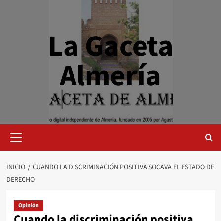
Saltar
al
contenido
La Gaceta
Almería
Menú
primario
INICIO
CUANDO LA DISCRIMINACIÓN POSITIVA SOCAVA EL ESTADO DE
DERECHO
Opinión
Cuando la discriminación positiva