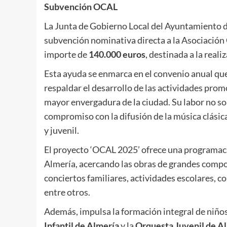
Subvención OCAL
La Junta de Gobierno Local del Ayuntamiento 
subvención nominativa directa a la Asociación
importe de
140.000 euros
, destinada a la reali
Esta ayuda se enmarca en el convenio anual qu
respaldar el desarrollo de las actividades pro
mayor envergadura de la ciudad. Su labor no sol
compromiso con la difusión de la música clásica
y juvenil.
El proyecto ‘OCAL 2025’ ofrece una programaci
Almería, acercando las obras de grandes compo
conciertos familiares, actividades escolares, c
entre otros.
Además, impulsa la formación integral de niños
Infantil de Almería
y la
Orquesta Juvenil de A