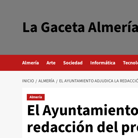
Saltar
al
contenido
La Gaceta Almerí
Almería
Arte
Sociedad
Informática
Tecnol
INICIO
ALMERÍA
EL AYUNTAMIENTO ADJUDICA LA REDACCIÓN
Almería
El Ayuntamiento
redacción del p