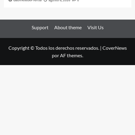
GabinetedePrensa
agosto 8, 2026
0
Support
About theme
Visit Us
Copyright © Todos los derechos reservados.
|
CoverNews
por AF themes.