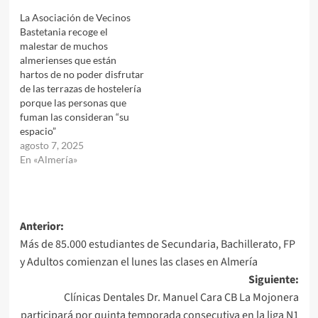
La Asociación de Vecinos
Bastetania recoge el
malestar de muchos
almerienses que están
hartos de no poder disfrutar
de las terrazas de hostelería
porque las personas que
fuman las consideran “su
espacio”
agosto 7, 2025
En «Almería»
Navegación
Anterior:
Más de 85.000 estudiantes de Secundaria, Bachillerato, FP
de
y Adultos comienzan el lunes las clases en Almería
entradas
Siguiente:
Clínicas Dentales Dr. Manuel Cara CB La Mojonera
participará por quinta temporada consecutiva en la liga N1