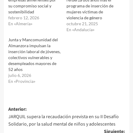
su compromiso social y
programa de inserción de
sostenibilidad
mujeres víctimas de
febrero 12, 2026
violencia de género
En «Almería»
octubre 21, 2025
En «Andalucía»
Junta y Mancomunidad del
Almanzora impulsan la
inserción laboral de jóvenes,
colectivos vulnerables y
desempleados mayores de
52 años
julio 6, 2026
En «Provincia»
Navegación
Anterior:
JARQUIL supera la recaudación prevista en su II Desafío
de
Solidario, por la salud mental de niños y adolescentes
entradas
Siguiente: