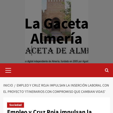
Saltar
al
contenido
La Gaceta
Almería
Menú
primario
INICIO
EMPLEO Y CRUZ ROJA IMPULSAN LA INSERCIÓN LABORAL CON
EL PROYECTO ‘ITINERARIOS CON COMPROMISO QUE CAMBIAN VIDAS’
Sociedad
Empleo y Cruz Roja impulsan la