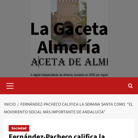
Saltar
al
contenido
La Gaceta
Almería
Menú
primario
INICIO
FERNÁNDEZ-PACHECO CALIFICA LA SEMANA SANTA COMO “EL
MOVIMIENTO SOCIAL MÁS IMPORTANTE DE ANDALUCÍA”
Sociedad
Fernández-Pacheco califica la