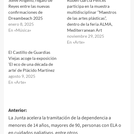
Steve Angello, regalo de
Rubén García Felices
Reyes entre las nuevas
participa en la muestra
confirmaciones de
multidisciplinar “Maestros
Dreambeach 2025
de las artes plásticas”,
enero 8, 2025
dentro de la feria ALMA,
En «Música»
Mediterranean Art
noviembre 29, 2025
En «Arte»
El Castillo de Guardias
Viejas acoge la exposición
‘El eco de una década de
arte’ de Plácido Martínez
agosto 9, 2025
En «Arte»
Navegación
Anterior:
La Junta acelera la tramitación de la dependencia a
de
menores de 14 años, mayores de 90, personas con ELA o
entradas
en cuidados paliativos, entre otros