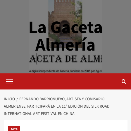
Saltar
al
contenido
La Gaceta
Almería
Menú
primario
INICIO
FERNANDO BARRIONUEVO, ARTISTA Y COMISARIO
ALMERIENSE, PARTICIPARÁ EN LA 11ª EDICIÓN DEL SILK ROAD
INTERNATIONAL ART FESTIVAL EN CHINA
Arte