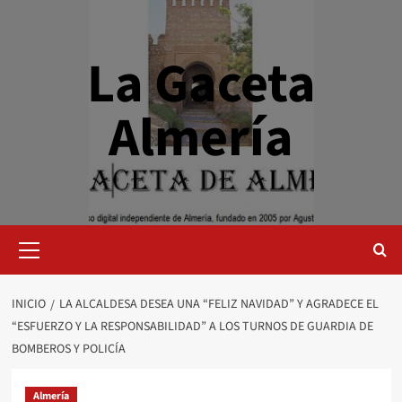
Saltar
al
contenido
La Gaceta
Almería
Menú
primario
INICIO
LA ALCALDESA DESEA UNA “FELIZ NAVIDAD” Y AGRADECE EL
“ESFUERZO Y LA RESPONSABILIDAD” A LOS TURNOS DE GUARDIA DE
BOMBEROS Y POLICÍA
Almería