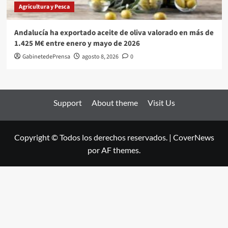
Agricultura y Pesca
Andalucía ha exportado aceite de oliva valorado en más de
1.425 M€ entre enero y mayo de 2026
GabinetedePrensa
agosto 8, 2026
0
Support
About theme
Visit Us
Copyright © Todos los derechos reservados.
|
CoverNews
por AF themes.