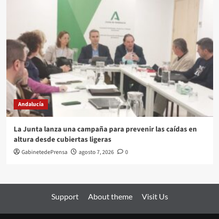
Andalucía
La Junta lanza una campaña para prevenir las caídas en
altura desde cubiertas ligeras
GabinetedePrensa
agosto 7, 2026
0
Support
About theme
Visit Us