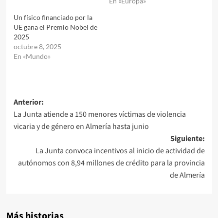
En «Europa»
Un físico financiado por la
UE gana el Premio Nobel de
2025
octubre 8, 2025
En «Mundo»
Navegación
Anterior:
La Junta atiende a 150 menores víctimas de violencia
de
vicaria y de género en Almería hasta junio
entradas
Siguiente:
La Junta convoca incentivos al inicio de actividad de
autónomos con 8,94 millones de crédito para la provincia
de Almería
Más historias