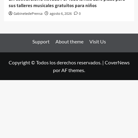
sus talleres musicales gratuitos para niños
GabinetedePrensa
agosto 6, 2026
0
Support
About theme
Visit Us
Copyright © Todos los derechos reservados.
|
CoverNews
por AF themes.