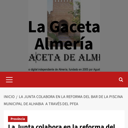
Saltar
al
contenido
La Gaceta
Almería
Menú
primario
INICIO
LA JUNTA COLABORA EN LA REFORMA DEL BAR DE LA PISCINA
MUNICIPAL DE ALHABIA A TRAVÉS DEL PFEA
Provincia
La Junta colabora en la reforma del