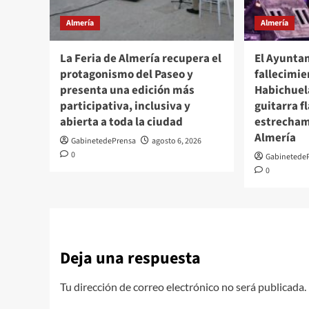
Almería
Almería
La Feria de Almería recupera el
El Ayunta
protagonismo del Paseo y
fallecimi
presenta una edición más
Habichuela
participativa, inclusiva y
guitarra 
abierta a toda la ciudad
estrecham
Almería
GabinetedePrensa
agosto 6, 2026
0
Gabinetede
0
Deja una respuesta
Tu dirección de correo electrónico no será publicada.