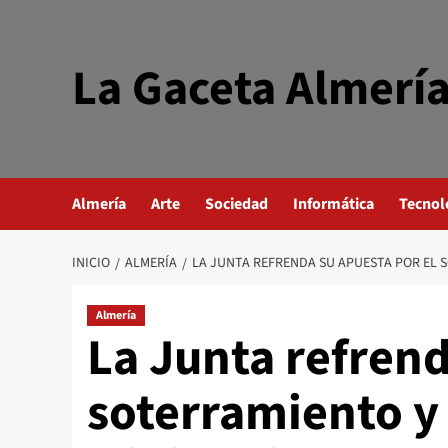
Saltar
al
contenido
La Gaceta Almerí
Almería
Arte
Sociedad
Informática
Tecnol
INICIO
ALMERÍA
LA JUNTA REFRENDA SU APUESTA POR EL 
Almería
La Junta refrend
soterramiento y 